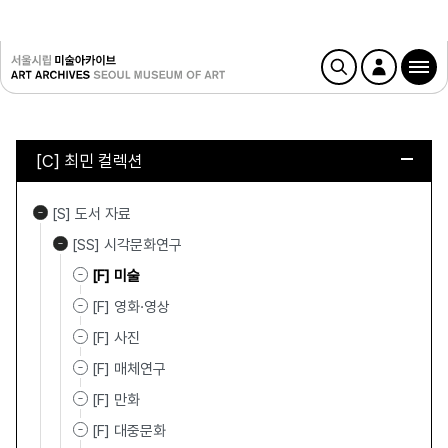
[C] 최민 컬렉션
[S] 도서 자료
[SS] 시각문화연구
[F] 미술
[F] 영화·영상
[F] 사진
[F] 매체연구
[F] 만화
[F] 대중문화