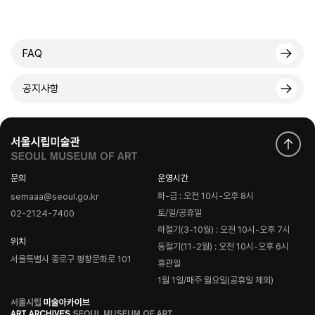
FAQ
공지사항
문의
운영시간
화-금 : 오전 10시-오후 8시
semaaa@seoul.go.kr
토/일/공휴일
02-2124-7400
하절기(3-10월) : 오전 10시-오후 7시
위치
동절기(11-2월) : 오전 10시-오후 6시
서울특별시 종로구 평창문화로 101
휴관일
1월 1일/매주 월요일(공휴일 제외)
로
고