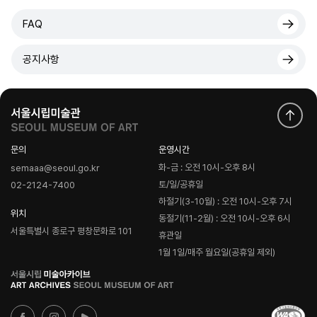
FAQ
공지사항
문의
운영시간
화-금 : 오전 10시-오후 8시
semaaa@seoul.go.kr
토/일/공휴일
02-2124-7400
하절기(3-10월) : 오전 10시-오후 7시
위치
동절기(11-2월) : 오전 10시-오후 6시
서울특별시 종로구 평창문화로 101
휴관일
1월 1일/매주 월요일(공휴일 제외)
로
고