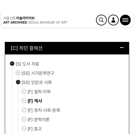
[C] 최민 컬렉션
[S] 도서 자료
[SS] 시각문화연구
[SS] 인문과 사회
[F] 철학·미학
[F] 역사
[F] 정치·사회·경제
[F] 문학이론
[F] 종교