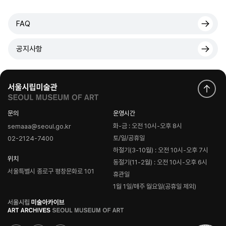
FAQ
공지사항
문의
운영시간
화-금 : 오전 10시-오후 8시
semaaa@seoul.go.kr
토/일/공휴일
02-2124-7400
하절기(3-10월) : 오전 10시-오후 7시
위치
동절기(11-2월) : 오전 10시-오후 6시
서울특별시 종로구 평창문화로 101
휴관일
1월 1일/매주 월요일(공휴일 제외)
로
고