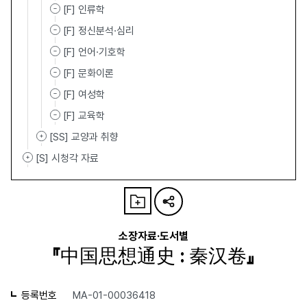
[F] 인류학
[F] 정신분석·심리
[F] 언어·기호학
[F] 문화이론
[F] 여성학
[F] 교육학
[SS] 교양과 취향
[S] 시청각 자료
소장자료·도서별
『中国思想通史 : 秦汉卷』
등록번호
MA-01-00036418