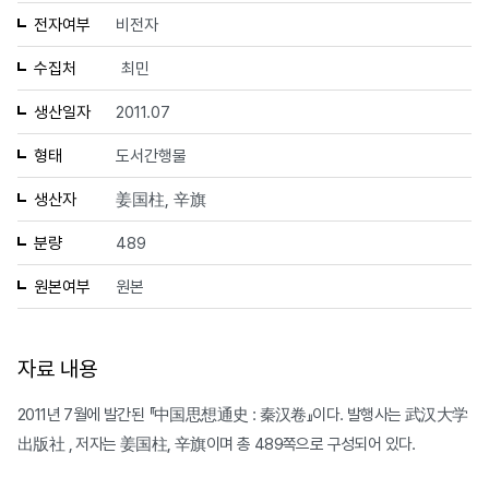
전자여부
비전자
수집처
최민
생산일자
2011.07
형태
도서간행물
생산자
姜国柱, 辛旗
분량
489
원본여부
원본
자료 내용
2011년 7월에 발간된 『中国思想通史 : 秦汉卷』이다. 발행사는 武汉大学
出版社 , 저자는 姜国柱, 辛旗이며 총 489쪽으로 구성되어 있다.