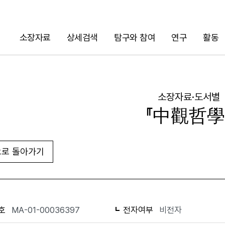
소장자료
상세검색
탐구와 참여
연구
활동
검색
소장자료·도서별
『中觀哲學
로 돌아가기
URL 복사
화면인쇄
호
MA-01-00036397
전자여부
비전자