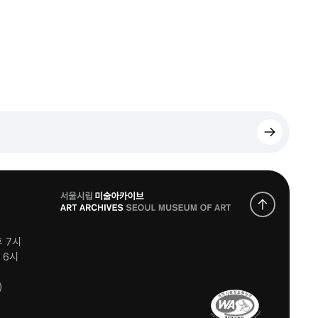
로
고
후 7시
후 6시
)