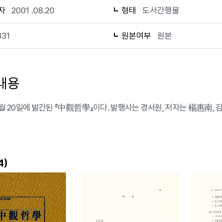
자
2001 .08.20
형태
도서간행물
331
원본여부
원본
내용
 8월 20일에 발간된 『中觀哲學』이다. 발행사는 경서원, 저자는 楊惠南, 
)
4