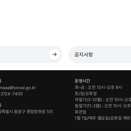
공지사항
의
운영시간
화-금 : 오전 10시-오후 8시
maaa@seoul.go.kr
토/일/공휴일
-2124-7400
하절기(3-10월) : 오전 10시-오
치
동절기(11-2월) : 오전 10시-오
울특별시 종로구 평창문화로 101
휴관일
1월 1일/매주 월요일(공휴일 제외