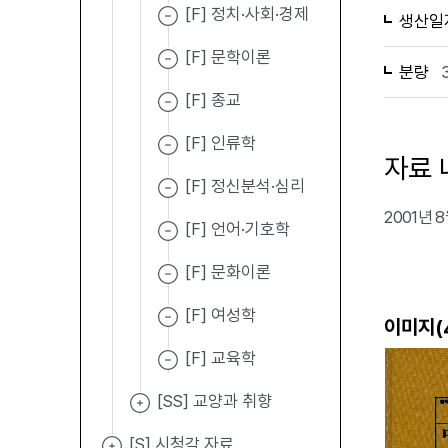
[F] 정치·사회·경제
생산일
[F] 문학이론
분량
[F] 종교
[F] 인류학
자료 
[F] 정신분석·심리
2001년
[F] 언어·기호학
[F] 문화이론
[F] 여성학
이미지(
[F] 교육학
[SS] 교양과 취향
[S] 시청각 자료