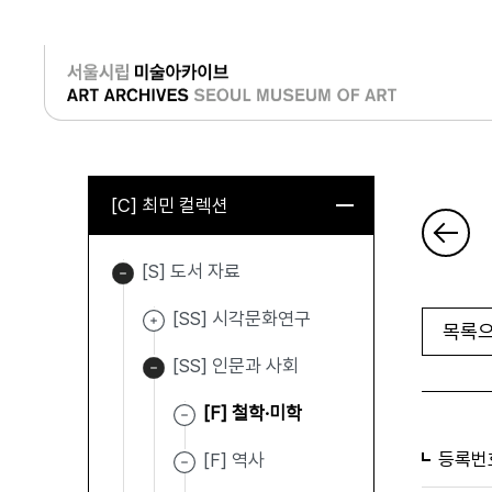
로그인
[C] 최민 컬렉션
[S] 도서 자료
[SS] 시각문화연구
목록으
[SS] 인문과 사회
[F] 철학·미학
등록번
[F] 역사