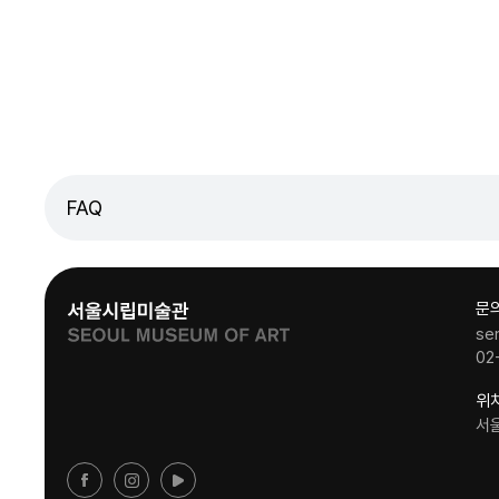
FAQ
문
se
02
위
서