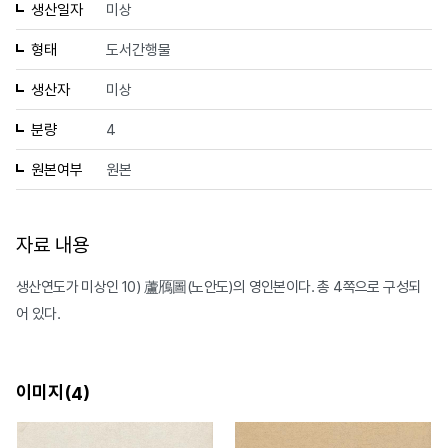
생산일자
미상
형태
도서간행물
생산자
미상
분량
4
원본여부
원본
자료 내용
생산연도가 미상인 10) 蘆鴈圖(노안도)의 영인본이다. 총 4쪽으로 구성되
어 있다.
이미지(
)
4