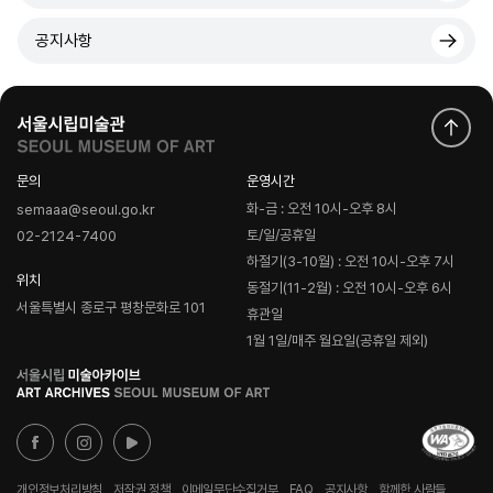
공지사항
문의
운영시간
화-금 : 오전 10시-오후 8시
semaaa@seoul.go.kr
토/일/공휴일
02-2124-7400
하절기(3-10월) : 오전 10시-오후 7시
위치
동절기(11-2월) : 오전 10시-오후 6시
서울특별시 종로구 평창문화로 101
휴관일
1월 1일/매주 월요일(공휴일 제외)
로
고
개인정보처리방침
저작권 정책
이메일무단수집거부
FAQ
공지사항
함께한 사람들