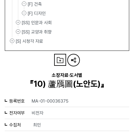
[F] 건축
[F] 디자인
[SS] 인문과 사회
[SS] 교양과 취향
[S] 시청각 자료
소장자료·도서별
『10) 蘆鴈圖(노안도)』
등록번호
MA-01-00036375
전자여부
비전자
수집처
최민