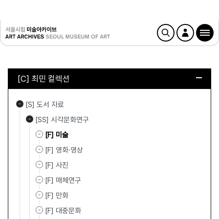
[C] 최민 컬렉션
[S] 도서 자료
[SS] 시각문화연구
[F] 미술
[F] 영화·영상
[F] 사진
[F] 매체연구
[F] 만화
[F] 대중문화