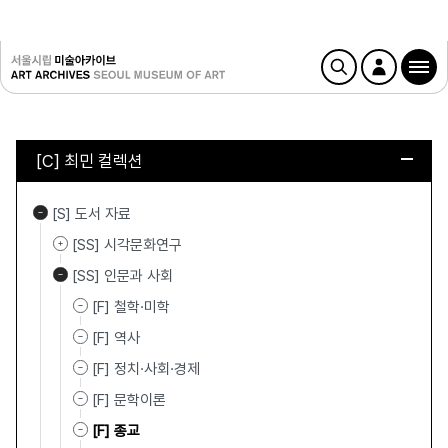
[C] 최민 컬렉션
[S] 도서 자료
[SS] 시각문화연구
[SS] 인문과 사회
[F] 철학·미학
[F] 역사
[F] 정치·사회·경제
[F] 문학이론
[F] 종교