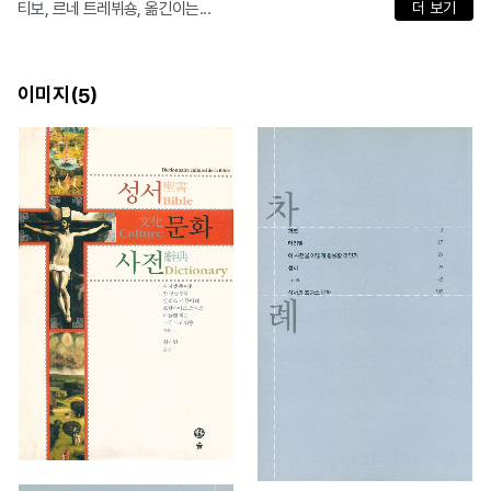
티보, 르네 트레뷔숑, 옮긴이는...
더 보기
이미지(
)
5