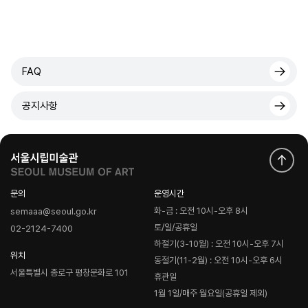
FAQ
공지사항
문의
운영시간
화-금 : 오전 10시-오후 8시
semaaa@seoul.go.kr
토/일/공휴일
02-2124-7400
하절기(3-10월) : 오전 10시-오후 7시
위치
동절기(11-2월) : 오전 10시-오후 6시
서울특별시 종로구 평창문화로 101
휴관일
1월 1일/매주 월요일(공휴일 제외)