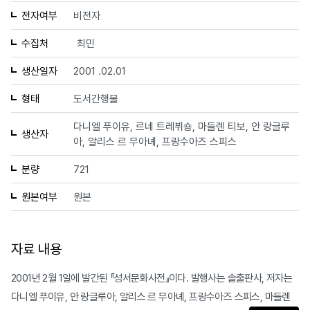
전자여부
비전자
수집처
최민
생산일자
2001 .02.01
형태
도서간행물
다니엘 푸이유, 르네 트레뷔숑, 마들렌 티보, 안 랑글루
생산자
아, 알리스 르 무아녜, 프랑수아즈 스피스
분량
721
원본여부
원본
자료 내용
2001년 2월 1일에 발간된 『성서문화사전』이다. 발행사는 솔출판사, 저자는
다니엘 푸이유, 안 랑글루아, 알리스 르 무아녜, 프랑수아즈 스피스, 마들렌