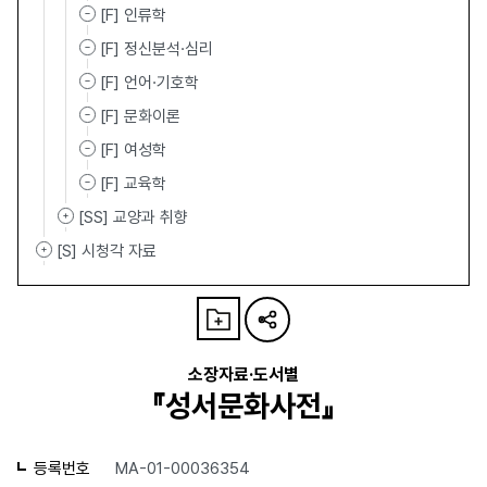
[F] 인류학
[F] 정신분석·심리
[F] 언어·기호학
[F] 문화이론
[F] 여성학
[F] 교육학
[SS] 교양과 취향
[S] 시청각 자료
소장자료·도서별
『성서문화사전』
등록번호
MA-01-00036354