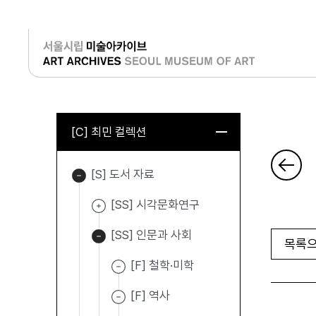
로그인
[C] 최민 컬렉션
[S] 도서 자료
[SS] 시각문화연구
[SS] 인문과 사회
목록으
[F] 철학·미학
[F] 역사