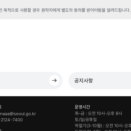
인 목적으로 사용할 경우 원작자에게 별도의 동의를 받아야함을 알려드립니다.
공지사항
의
운영시간
화-금 : 오전 10시-오후 8시
maaa@seoul.go.kr
토/일/공휴일
-2124-7400
하절기(3-10월) : 오전 10시-오