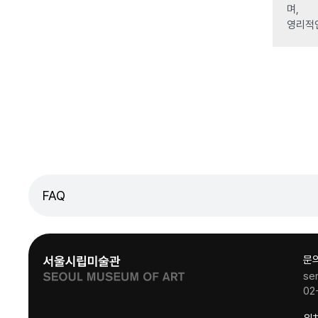
며,
영리적
FAQ
문
se
02