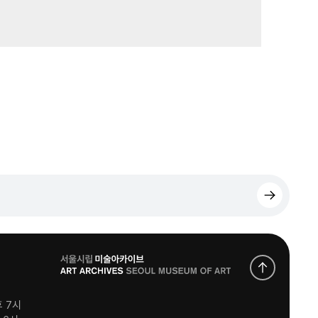
로
고
후 7시