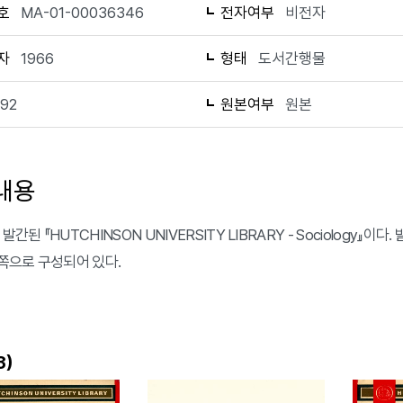
호
MA-01-00036346
전자여부
비전자
자
1966
형태
도서간행물
192
원본여부
원본
내용
발간된 『HUTCHINSON UNIVERSITY LIBRARY - Sociology』이다. 발
2쪽으로 구성되어 있다.
)
3