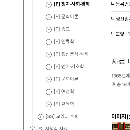
[F] 정치·사회·경제
등록번
[F] 문학이론
생산일
[F] 종교
분량
[F] 인류학
[F] 정신분석·심리
자료 
[F] 언어·기호학
1966년에 
[F] 문화이론
며 총 19
[F] 여성학
[F] 교육학
이미지(
[SS] 교양과 취향
[S] 시청각 자료