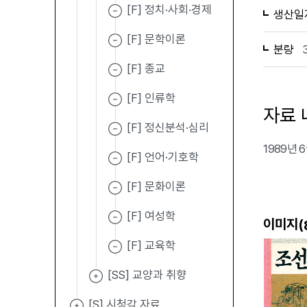
[F] 정치·사회·경제
생산일
[F] 문학이론
분량
[F] 종교
[F] 인류학
자료 
[F] 정신분석·심리
1989년
[F] 언어·기호학
[F] 문화이론
[F] 여성학
이미지(
[F] 교육학
[SS] 교양과 취향
[S] 시청각 자료