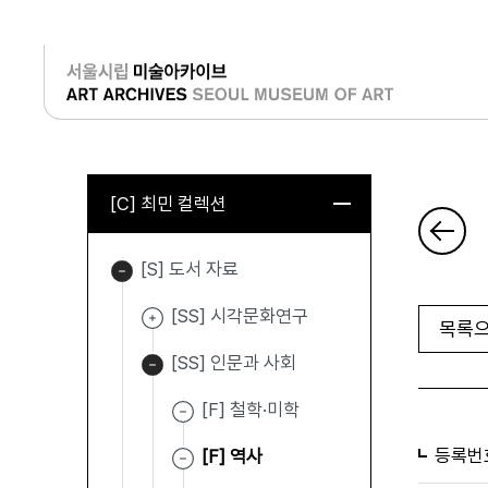
로그인
[C] 최민 컬렉션
[S] 도서 자료
[SS] 시각문화연구
목록으
[SS] 인문과 사회
[F] 철학·미학
등록번
[F] 역사