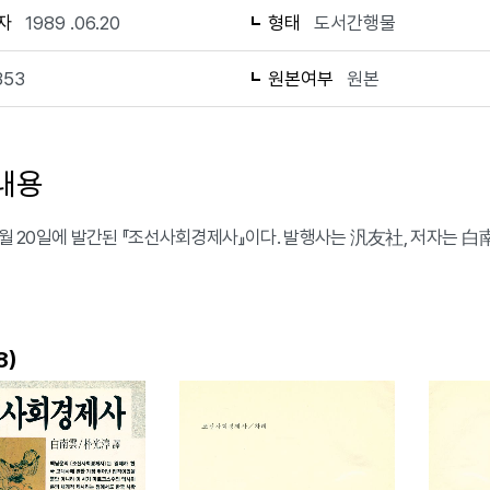
자
1989 .06.20
형태
도서간행물
353
원본여부
원본
내용
 6월 20일에 발간된 『조선사회경제사』이다. 발행사는 汎友社, 저자는 白
)
8