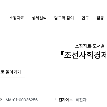
소장자료
상세검색
탐구와 참여
연구
활동
검색
소장자료·도서별
『조선사회경제
로 돌아가기
URL 복사
화면인쇄
호
MA-01-00036256
전자여부
비전자