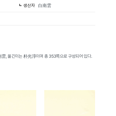
생산자
白南雲
南雲, 옮긴이는 朴光淳이며 총 353쪽으로 구성되어 있다.