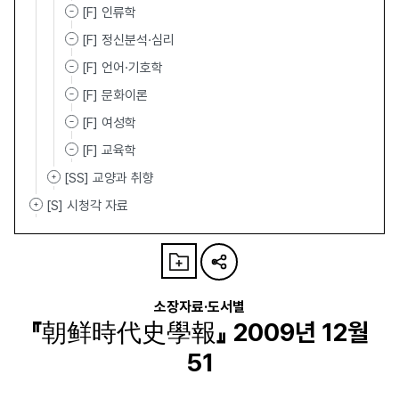
[F] 인류학
[F] 정신분석·심리
[F] 언어·기호학
[F] 문화이론
[F] 여성학
[F] 교육학
[SS] 교양과 취향
[S] 시청각 자료
소장자료·도서별
『朝鲜時代史學報』 2009년 12월
51