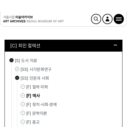
[C] 최민 컬렉션
[S] 도서 자료
[SS] 시각문화연구
[SS] 인문과 사회
[F] 철학·미학
[F] 역사
[F] 정치·사회·경제
[F] 문학이론
[F] 종교