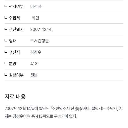
전자여부
비전자
수집처
최민
생산일자
2007 .12.14
형태
도서간행물
생산자
김경수
분량
413
원본여부
원본
자료 내용
2007년 12월 14일에 발간된 『조선왕조사 전(傳)』이다. 발행사는 수막새, 저
자는 김경수이며 총 413쪽으로 구성되어 있다.