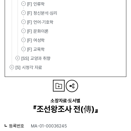
[F] 인류학
[F] 정신분석·심리
[F] 언어·기호학
[F] 문화이론
[F] 여성학
[F] 교육학
[SS] 교양과 취향
[S] 시청각 자료
소장자료·도서별
『조선왕조사 전(傳)』
등록번호
MA-01-00036245