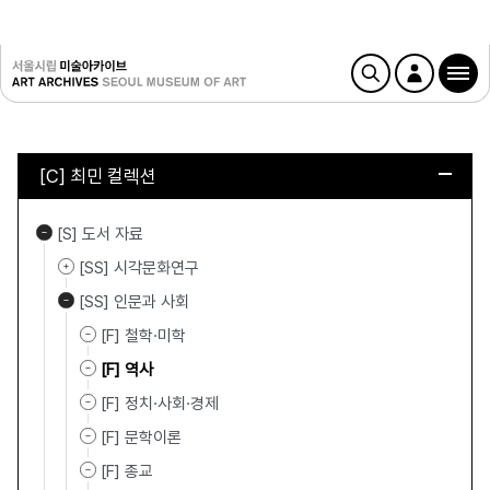
[C] 최민 컬렉션
[S] 도서 자료
[SS] 시각문화연구
[SS] 인문과 사회
[F] 철학·미학
[F] 역사
[F] 정치·사회·경제
[F] 문학이론
[F] 종교