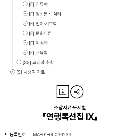
[F] 인류학
[F] 정신분석·심리
[F] 언어·기호학
[F] 문화이론
[F] 여성학
[F] 교육학
[SS] 교양과 취향
[S] 시청각 자료
소장자료·도서별
『연행록선집 Ⅸ』
등록번호
MA-01-00036233