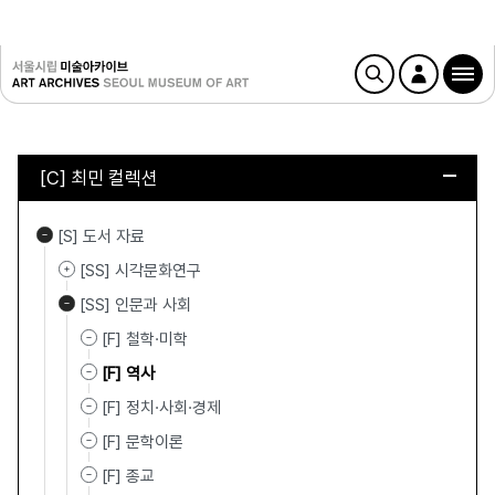
[C] 최민 컬렉션
[S] 도서 자료
[SS] 시각문화연구
[SS] 인문과 사회
[F] 철학·미학
[F] 역사
[F] 정치·사회·경제
[F] 문학이론
[F] 종교