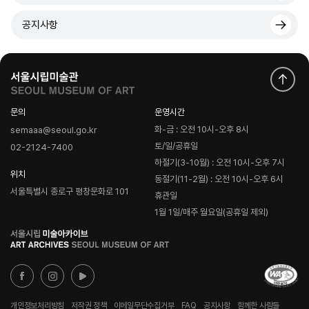
공지사항
문의
운영시간
화-금 : 오전 10시-오후 8시
semaaa@seoul.go.kr
토/일/공휴일
02-2124-7400
하절기(3-10월) : 오전 10시-오후 7시
위치
동절기(11-2월) : 오전 10시-오후 6시
서울특별시 종로구 평창문화로 101
휴관일
1월 1일/매주 월요일(공휴일 제외)
로
고
개인정보처리방침
저작권 정책
이메일무단수집거부
FAQ
공지사항
함께한 사람들