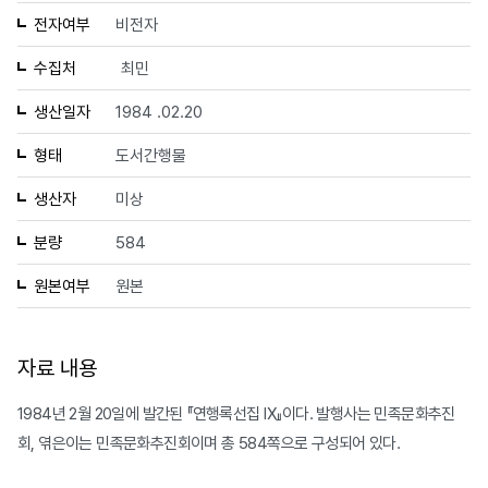
전자여부
비전자
수집처
최민
생산일자
1984 .02.20
형태
도서간행물
생산자
미상
분량
584
원본여부
원본
자료 내용
1984년 2월 20일에 발간된 『연행록선집 Ⅸ』이다. 발행사는 민족문화추진
회, 엮은이는 민족문화추진회이며 총 584쪽으로 구성되어 있다.