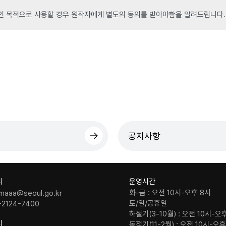
인 목적으로 사용할 경우 원작자에게 별도의 동의를 받아야함을 알려드립니다.
공지사항
의
운영시간
화-금 : 오전 10시-오후 8시
maaa@seoul.go.kr
토/일/공휴일
-2124-7400
하절기(3-10월) : 오전 10시-오
치
동절기(11-2월) : 오전 10시-오