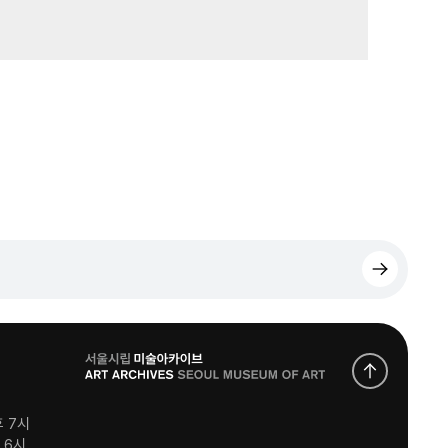
로
고
후 7시
후 6시