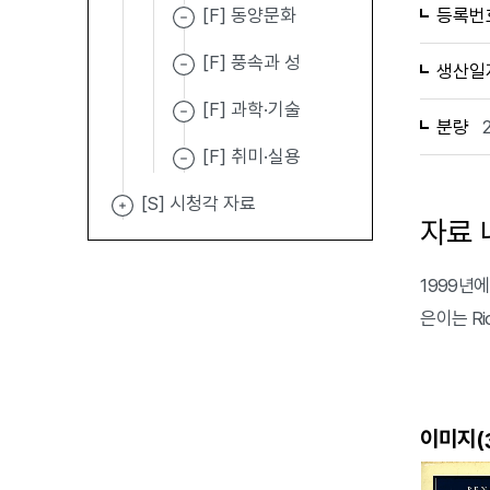
[F] 동양문화
등록번
[F] 풍속과 성
생산일
[F] 과학·기술
분량
[F] 취미·실용
[S] 시청각 자료
자료 
1999년에 
은이는 Ri
이미지(