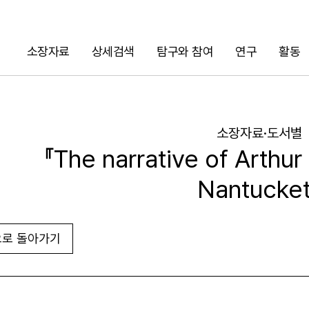
소장자료
상세검색
탐구와 참여
연구
활동
검색
소장자료·도서별
『The narrative of Arthu
Nantucke
로 돌아가기
URL 복사
화면인쇄