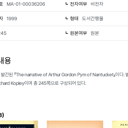
호
MA-01-00036206
전자여부
비전자
자
1999
형태
도서간행물
245
원본여부
원본
내용
발간된 『The narrative of Arthur Gordon Pym of Nantucket』이다
chard Kopley이며 총 245쪽으로 구성되어 있다.
)
3