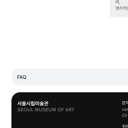
며,
영리적
FAQ
문
se
02
위