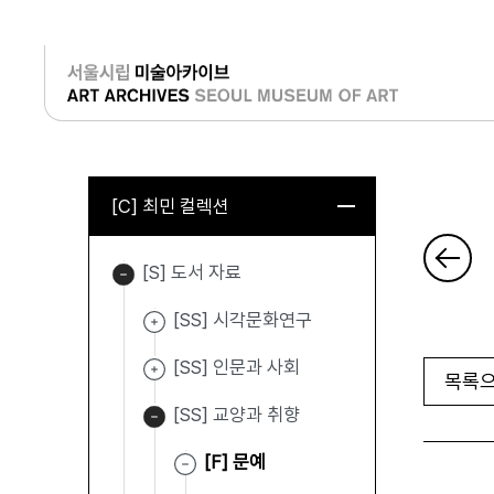
로그인
[C] 최민 컬렉션
[S] 도서 자료
[SS] 시각문화연구
[SS] 인문과 사회
목록으
[SS] 교양과 취향
[F] 문예