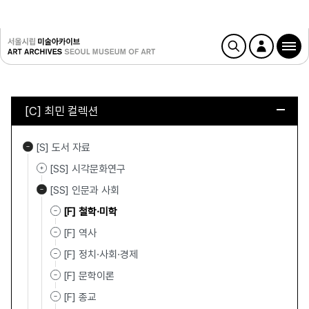
[C] 최민 컬렉션
[S] 도서 자료
[SS] 시각문화연구
[SS] 인문과 사회
[F] 철학·미학
[F] 역사
[F] 정치·사회·경제
[F] 문학이론
[F] 종교