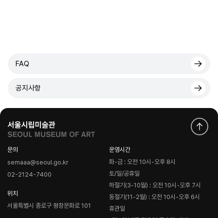
FAQ
공지사항
문의
운영시간
화-금 : 오전 10시-오후 8시
semaaa@seoul.go.kr
토/일/공휴일
02-2124-7400
하절기(3-10월) : 오전 10시-오후 7시
위치
동절기(11-2월) : 오전 10시-오후 6시
서울특별시 종로구 평창문화로 101
휴관일