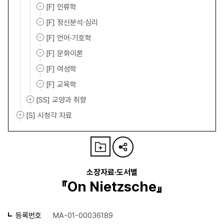
[F] 인류학
[F] 정신분석·심리
[F] 언어·기호학
[F] 문화이론
[F] 여성학
[F] 교육학
[SS] 교양과 취향
[S] 시청각 자료
소장자료·도서별
『On Nietzsche』
등록번호
MA-01-00036189