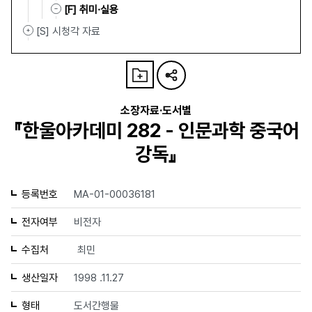
[F] 취미·실용
[S] 시청각 자료
소장자료·도서별
『한울아카데미 282 - 인문과학 중국어
강독』
등록번호
MA-01-00036181
전자여부
비전자
수집처
최민
생산일자
1998 .11.27
형태
도서간행물