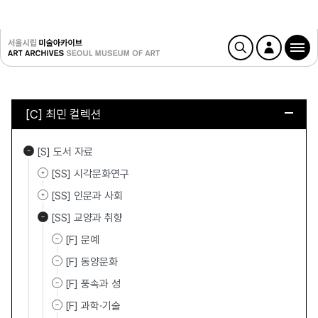
[C] 최민 컬렉션
[S] 도서 자료
[SS] 시각문화연구
[SS] 인문과 사회
[SS] 교양과 취향
[F] 문예
[F] 동양문화
[F] 풍속과 성
[F] 과학·기술