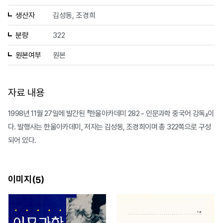
생산자
김성동, 조경희
분량
322
원본여부
원본
자료 내용
1998년 11월 27일에 발간된 『한울아카데미 282 - 인문과학 중국어 강독』이
다. 발행사는 한울아카데미, 저자는 김성동, 조경희이며 총 322쪽으로 구성
되어 있다.
이미지(
)
5