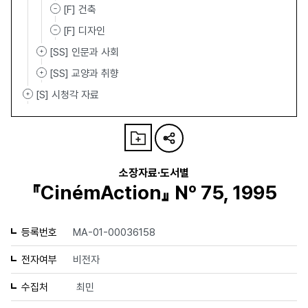
[F] 건축
[F] 디자인
[SS] 인문과 사회
[SS] 교양과 취향
[S] 시청각 자료
소장자료·도서별
『CinémAction』 Nº 75, 1995
등록번호
MA-01-00036158
전자여부
비전자
수집처
최민