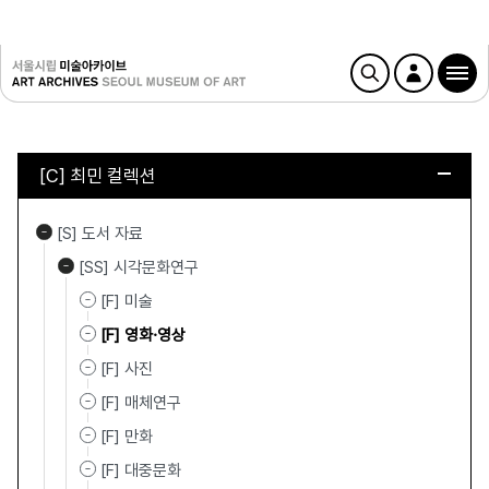
[C] 최민 컬렉션
[S] 도서 자료
[SS] 시각문화연구
[F] 미술
[F] 영화·영상
[F] 사진
[F] 매체연구
[F] 만화
[F] 대중문화