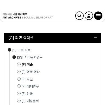
[C] 최민 컬렉션
[S] 도서 자료
[SS] 시각문화연구
[F] 미술
[F] 영화·영상
[F] 사진
[F] 매체연구
[F] 만화
[F] 대중문화