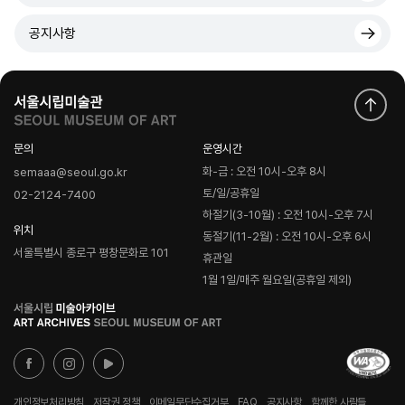
공지사항
문의
운영시간
화-금 : 오전 10시-오후 8시
semaaa@seoul.go.kr
토/일/공휴일
02-2124-7400
하절기(3-10월) : 오전 10시-오후 7시
위치
동절기(11-2월) : 오전 10시-오후 6시
서울특별시 종로구 평창문화로 101
휴관일
1월 1일/매주 월요일(공휴일 제외)
로
고
개인정보처리방침
저작권 정책
이메일무단수집거부
FAQ
공지사항
함께한 사람들