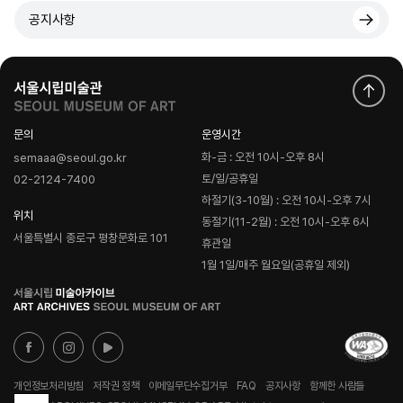
공지사항
문의
운영시간
화-금 : 오전 10시-오후 8시
semaaa@seoul.go.kr
토/일/공휴일
02-2124-7400
하절기(3-10월) : 오전 10시-오후 7시
위치
동절기(11-2월) : 오전 10시-오후 6시
서울특별시 종로구 평창문화로 101
휴관일
1월 1일/매주 월요일(공휴일 제외)
로
고
개인정보처리방침
저작권 정책
이메일무단수집거부
FAQ
공지사항
함께한 사람들