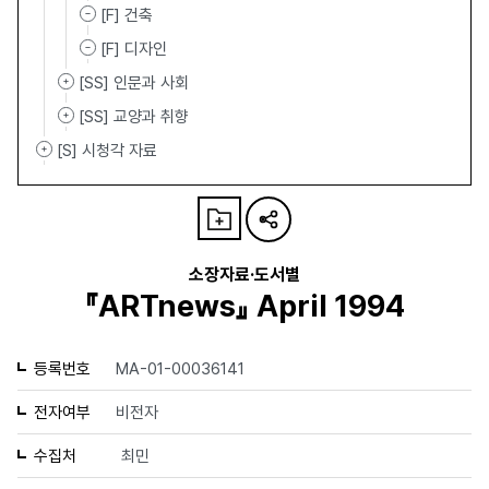
[F] 건축
[F] 디자인
[SS] 인문과 사회
[SS] 교양과 취향
[S] 시청각 자료
소장자료·도서별
『ARTnews』 April 1994
등록번호
MA-01-00036141
전자여부
비전자
수집처
최민