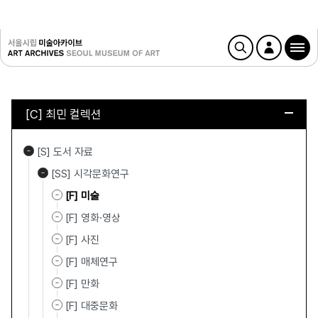
[C] 최민 컬렉션
[S] 도서 자료
[SS] 시각문화연구
[F] 미술
[F] 영화·영상
[F] 사진
[F] 매체연구
[F] 만화
[F] 대중문화