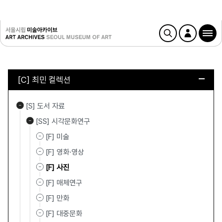
[C] 최민 컬렉션
[S] 도서 자료
[SS] 시각문화연구
[F] 미술
[F] 영화·영상
[F] 사진
[F] 매체연구
[F] 만화
[F] 대중문화