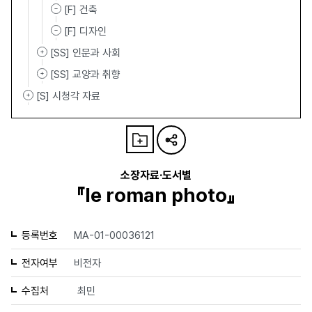
[F] 건축
[F] 디자인
[SS] 인문과 사회
[SS] 교양과 취향
[S] 시청각 자료
소장자료·도서별
『le roman photo』
등록번호
MA-01-00036121
전자여부
비전자
수집처
최민