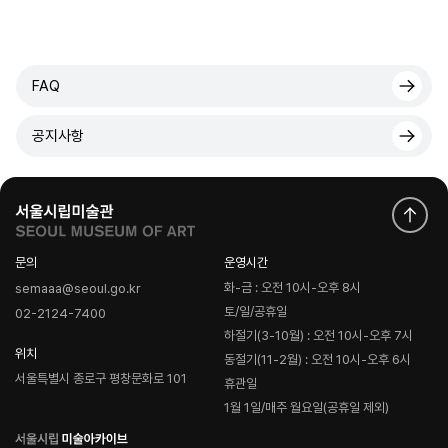
FAQ
공지사항
문의
운영시간
화-금 : 오전 10시-오후 8시
semaaa@seoul.go.kr
토/일/공휴일
02-2124-7400
하절기(3-10월) : 오전 10시-오후 7시
위치
동절기(11-2월) : 오전 10시-오후 6시
서울특별시 종로구 평창문화로 101
휴관일
1월 1일/매주 월요일(공휴일 제외)
로
고