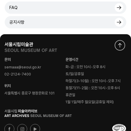
FAQ
공지사항
문의
운영시간
화-금 : 오전 10시-오후 8시
semaaa@seoul.go.kr
토/일/공휴일
02-2124-7400
하절기(3-10월) : 오전 10시-오후 7시
위치
동절기(11-2월) : 오전 10시-오후 6시
서울특별시 종로구 평창문화로 101
휴관일
1월 1일/매주 월요일(공휴일 제외)
로
고