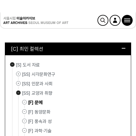
[C] 최민 컬렉션
[S] 도서 자료
[SS] 시각문화연구
[SS] 인문과 사회
[SS] 교양과 취향
[F] 문예
[F] 동양문화
[F] 풍속과 성
[F] 과학·기술