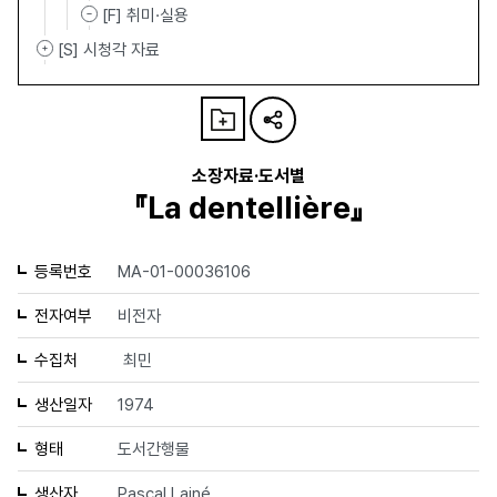
[F] 취미·실용
[S] 시청각 자료
소장자료·도서별
『La dentellière』
등록번호
MA-01-00036106
전자여부
비전자
수집처
최민
생산일자
1974
형태
도서간행물
생산자
Pascal Lainé