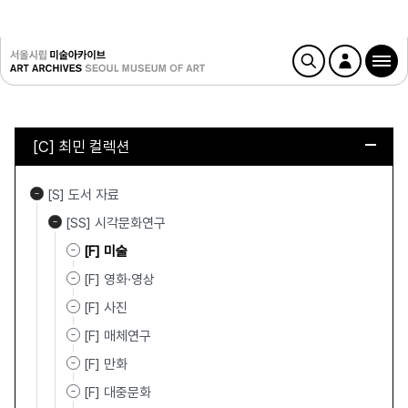
[C] 최민 컬렉션
[S] 도서 자료
[SS] 시각문화연구
[F] 미술
[F] 영화·영상
[F] 사진
[F] 매체연구
[F] 만화
[F] 대중문화