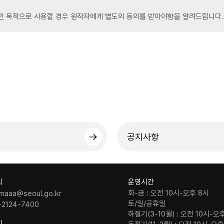
인 목적으로 사용할 경우 원작자에게 별도의 동의를 받아야함을 알려드립니다.
공지사항
의
운영시간
화-금 : 오전 10시-오후 8시
maaa@seoul.go.kr
토/일/공휴일
-2124-7400
하절기(3-10월) : 오전 10시-오
치