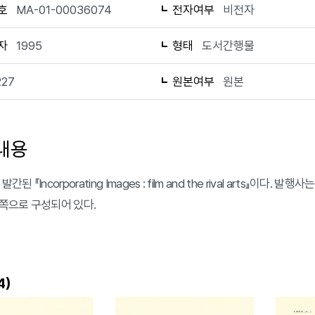
호
MA-01-00036074
전자여부
비전자
자
1995
형태
도서간행물
227
원본여부
원본
내용
간된 『Incorporating Images : film and the rival arts』이다. 발행사는 
7쪽으로 구성되어 있다.
)
4