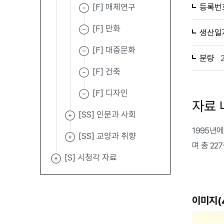
[F] 매체연구
등록번
[F] 만화
생산일
[F] 대중문화
분량
[F] 건축
[F] 디자인
자료 
[SS] 인문과 사회
1995년에 발
[SS] 교양과 취향
며 총 22
[S] 시청각 자료
이미지(