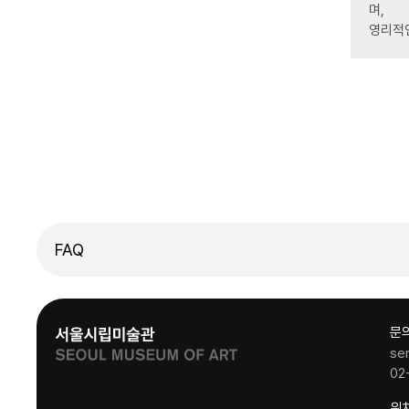
며,
영리적
FAQ
문
se
02
위