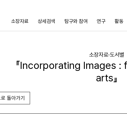
소장자료
상세검색
탐구와 참여
연구
활동
검색
소장자료·도서별
『Incorporating Images : f
arts』
로 돌아가기
URL 복사
화면인쇄