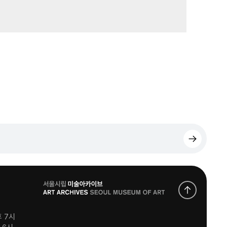
로
고
후 7시