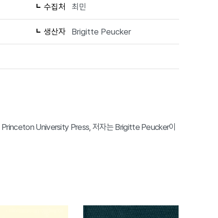
수집처
최민
생산자
Brigitte Peucker
Princeton University Press, 저자는 Brigitte Peucker이