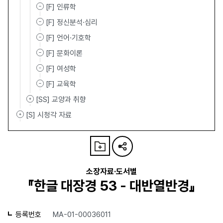
[F] 인류학
[F] 정신분석·심리
[F] 언어·기호학
[F] 문화이론
[F] 여성학
[F] 교육학
[SS] 교양과 취향
[S] 시청각 자료
소장자료·도서별
『한글 대장경 53 - 대반열반경』
등록번호
MA-01-00036011