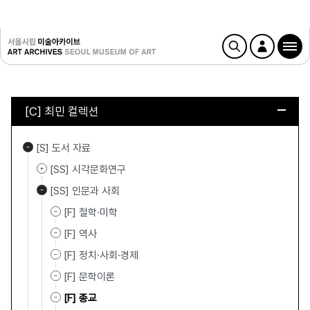
[C] 최민 컬렉션
[S] 도서 자료
[SS] 시각문화연구
[SS] 인문과 사회
[F] 철학·미학
[F] 역사
[F] 정치·사회·경제
[F] 문학이론
[F] 종교