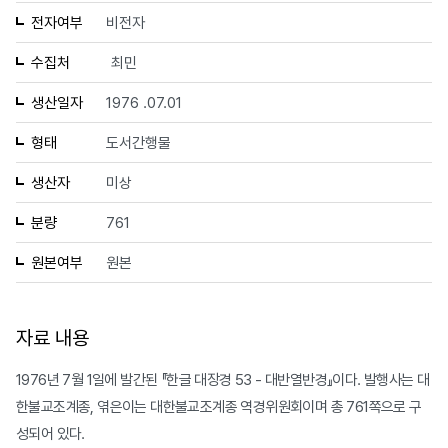
전자여부
비전자
수집처
최민
생산일자
1976 .07.01
형태
도서간행물
생산자
미상
분량
761
원본여부
원본
자료 내용
1976년 7월 1일에 발간된 『한글 대장경 53 - 대반열반경』이다. 발행사는 대
한불교조계종, 엮은이는 대한불교조계종 역경위원회이며 총 761쪽으로 구
성되어 있다.