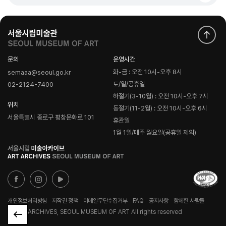
문의
운영시간
화-금 : 오전 10시-오후 8시
semaaa@seoul.go.kr
토/일/공휴일
02-2124-7400
하절기(3-10월) : 오전 10시-오후 7시
위치
동절기(11-2월) : 오전 10시-오후 6시
서울특별시 종로구 평창문화로 101
휴관일
1월 1일/매주 월요일(공휴일 제외)
로
고
개인정보처리방침
저작권 정책
이메일무단수집거부
FAQ
공지사항
함께한 사람들
© ART ARCHIVES, SEOUL MUSEUM OF ART All rights reserved