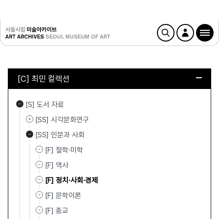
[C] 최민 컬렉션
[S] 도서 자료
[SS] 시각문화연구
[SS] 인문과 사회
[F] 철학·미학
[F] 역사
[F] 정치·사회·경제
[F] 문학이론
[F] 종교