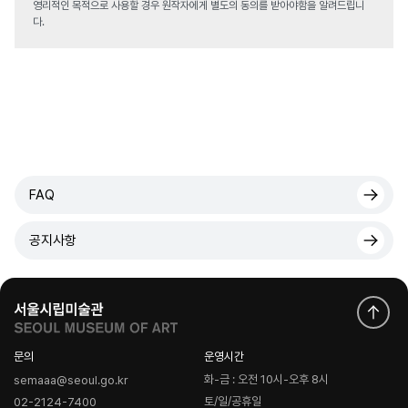
영리적인 목적으로 사용할 경우 원작자에게 별도의 동의를 받아야함을 알려드립니
다.
FAQ
공지사항
문의
운영시간
화-금 : 오전 10시-오후 8시
semaaa@seoul.go.kr
토/일/공휴일
02-2124-7400