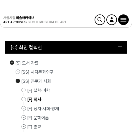
[C] 최민 컬렉션
[S] 도서 자료
[SS] 시각문화연구
[SS] 인문과 사회
[F] 철학·미학
[F] 역사
[F] 정치·사회·경제
[F] 문학이론
[F] 종교