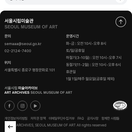
문의
운영시간
화-금 : 오전 10시-오후 8시
semaaa@seoul.go.kr
토/일/공휴일
02-2124-7400
하절기(3-10월) : 오전 10시-오후 7시
위치
동절기(11-2월) : 오전 10시-오후 6시
서울특별시 종로구 평창문화로 101
휴관일
1월 1일/매주 월요일(공휴일 제외)
로
고
개인정보처리방침
저작권 정책
이메일무단수집거부
FAQ
공지사항
함께한 사람들
© ART ARCHIVES, SEOUL MUSEUM OF ART All rights reserved