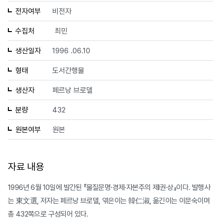
전자여부
비전자
수집처
최민
생산일자
1996 .06.10
형태
도서간행물
생산자
페르낭 브로델
분량
432
원본여부
원본
자료 내용
1996년 6월 10일에 발간된 『물질문명·경제·자본주의 제Ⅰ권·상』이다. 발행사
는 東文選, 저자는 페르낭 브로델, 엮은이는 韓仁淑, 옮긴이는 이문숙이며
총 432쪽으로 구성되어 있다.