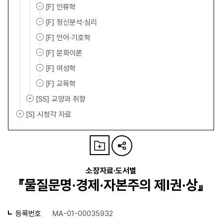
[F] 인류학
[F] 정신분석·심리
[F] 언어·기호학
[F] 문화이론
[F] 여성학
[F] 교육학
[SS] 교양과 취향
[S] 시청각 자료
소장자료·도서별
『물질문명·경제·자본주의 제Ⅰ권·상』
등록번호
MA-01-00035932