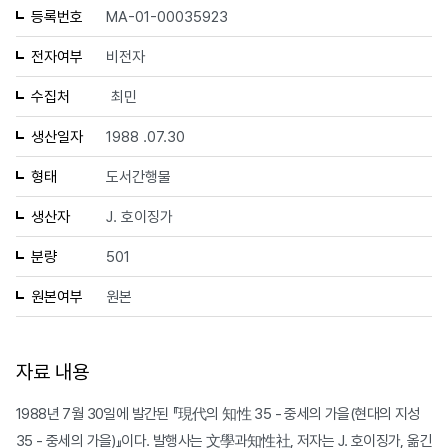
등록번호
MA-01-00035923
전자여부
비전자
수집처
최민
생산일자
1988 .07.30
형태
도서간행물
생산자
J. 호이징가
분량
501
원본여부
원본
자료 내용
1988년 7월 30일에 발간된 『現代의 知性 35 - 중세의 가을(현대의 지성
35 - 중세의 가을)』이다. 발행사는 文學과知性社, 저자는 J. 호이징가, 옮긴