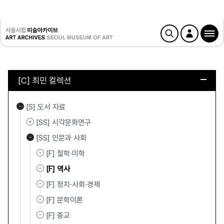
[C] 최민 컬렉션
[S] 도서 자료
[SS] 시각문화연구
[SS] 인문과 사회
[F] 철학·미학
[F] 역사
[F] 정치·사회·경제
[F] 문학이론
[F] 종교