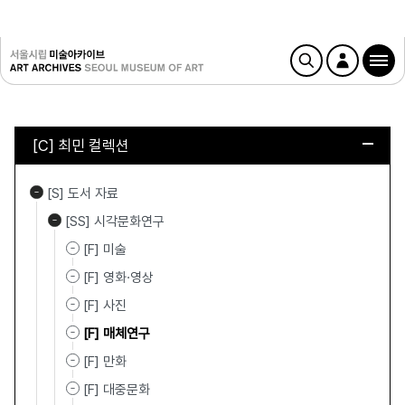
[C] 최민 컬렉션
[S] 도서 자료
[SS] 시각문화연구
[F] 미술
[F] 영화·영상
[F] 사진
[F] 매체연구
[F] 만화
[F] 대중문화