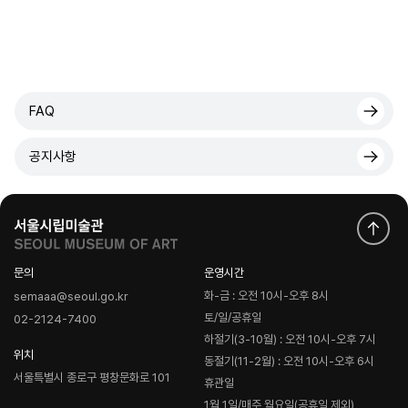
FAQ
공지사항
문의
운영시간
화-금 : 오전 10시-오후 8시
semaaa@seoul.go.kr
토/일/공휴일
02-2124-7400
하절기(3-10월) : 오전 10시-오후 7시
위치
동절기(11-2월) : 오전 10시-오후 6시
서울특별시 종로구 평창문화로 101
휴관일
1월 1일/매주 월요일(공휴일 제외)