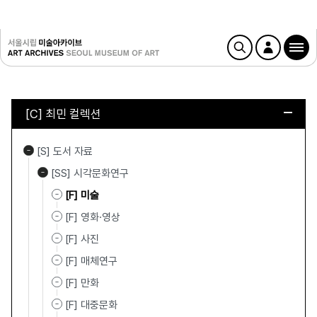
[C] 최민 컬렉션
[S] 도서 자료
[SS] 시각문화연구
[F] 미술
[F] 영화·영상
[F] 사진
[F] 매체연구
[F] 만화
[F] 대중문화