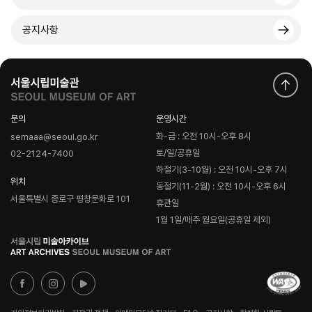
공지사항
문의
운영시간
화-금 : 오전 10시-오후 8시
semaaa@seoul.go.kr
토/일/공휴일
02-2124-7400
하절기(3-10월) : 오전 10시-오후 7시
위치
동절기(11-2월) : 오전 10시-오후 6시
서울특별시 종로구 평창문화로 101
휴관일
1월 1일/매주 월요일(공휴일 제외)
로
고