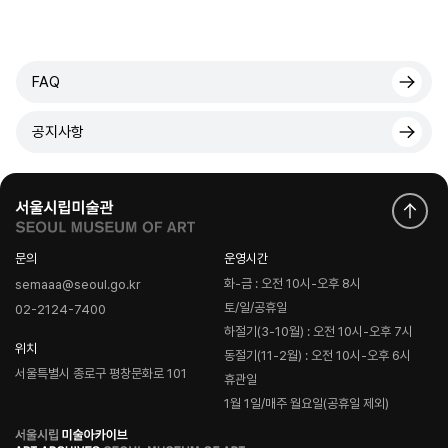
FAQ
공지사항
문의
운영시간
화-금 : 오전 10시-오후 8시
semaaa@seoul.go.kr
토/일/공휴일
02-2124-7400
하절기(3-10월) : 오전 10시-오후 7시
위치
동절기(11-2월) : 오전 10시-오후 6시
서울특별시 종로구 평창문화로 101
휴관일
1월 1일/매주 월요일(공휴일 제외)
로
고