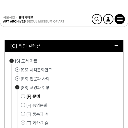
[C] 최민 컬렉션
[S] 도서 자료
[SS] 시각문화연구
[SS] 인문과 사회
[SS] 교양과 취향
[F] 문예
[F] 동양문화
[F] 풍속과 성
[F] 과학·기술