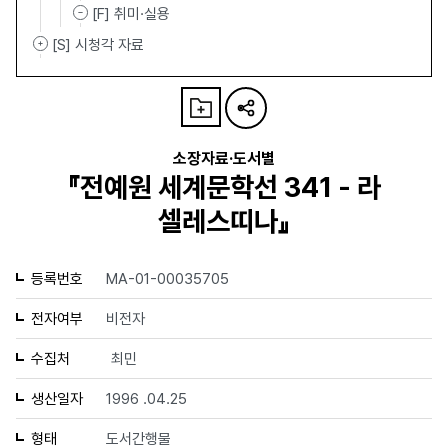
[F] 취미·실용
[S] 시청각 자료
소장자료·도서별
『전예원 세계문학선 341 - 라
셀레스띠나』
등록번호
MA-01-00035705
전자여부
비전자
수집처
최민
생산일자
1996 .04.25
형태
도서간행물