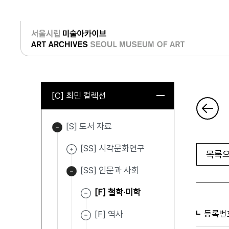
로그인
[C] 최민 컬렉션
[S] 도서 자료
[SS] 시각문화연구
목록으
[SS] 인문과 사회
[F] 철학·미학
등록번
[F] 역사