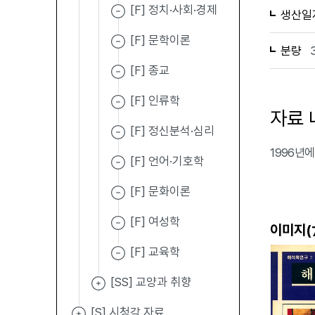
[F] 정치·사회·경제
생산일
[F] 문학이론
분량
[F] 종교
[F] 인류학
자료 
[F] 정신분석·심리
1996년
[F] 언어·기호학
[F] 문화이론
[F] 여성학
이미지(
[F] 교육학
[SS] 교양과 취향
[S] 시청각 자료