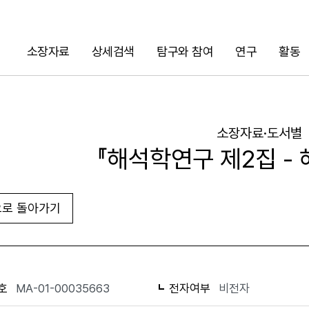
소장자료
상세검색
탐구와 참여
연구
활동
검색
소장자료·도서별
『해석학연구 제2집 - 
로 돌아가기
URL 복사
화면인쇄
호
MA-01-00035663
전자여부
비전자