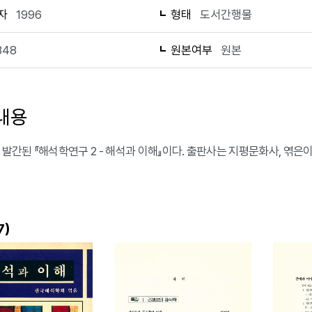
자
1996
형태
도서간행물
348
원본여부
원본
내용
에 발간된 『해석학연구 2 - 해석과 이해』이다. 출판사는 지평문화사, 엮
)
7