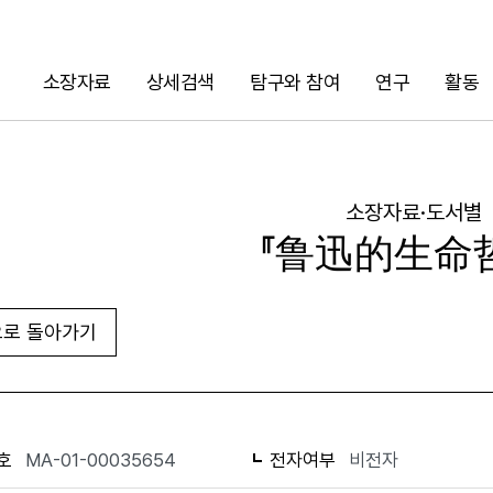
소장자료
상세검색
탐구와 참여
연구
활동
검색
소장자료·도서별
『鲁迅的生命
로 돌아가기
URL 복사
화면인쇄
호
MA-01-00035654
전자여부
비전자