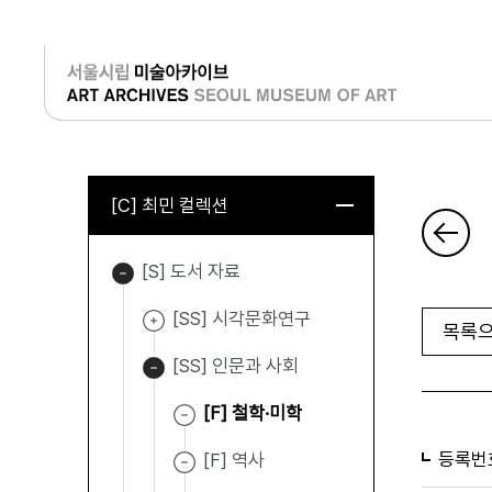
로그인
[C] 최민 컬렉션
[S] 도서 자료
[SS] 시각문화연구
목록으
[SS] 인문과 사회
[F] 철학·미학
등록번
[F] 역사