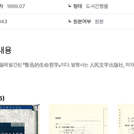
자
1999.07
형태
도서간행물
343
원본여부
원본
내용
 7월에 발간된 『鲁迅的生命哲学』이다. 발행사는 人民文学出版社, 저자는
)
5