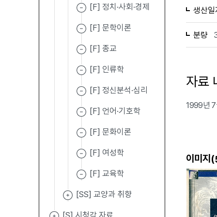
[F] 정치·사회·경제
생산일
[F] 문학이론
분량
[F] 종교
[F] 인류학
자료 
[F] 정신분석·심리
1999년
[F] 언어·기호학
[F] 문화이론
[F] 여성학
이미지(
[F] 교육학
[SS] 교양과 취향
[S] 시청각 자료