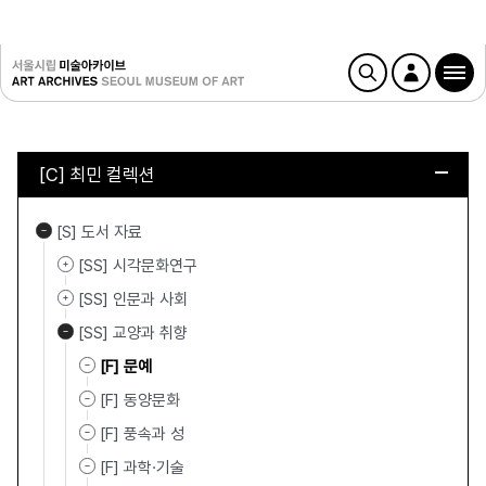
[C] 최민 컬렉션
[S] 도서 자료
[SS] 시각문화연구
[SS] 인문과 사회
[SS] 교양과 취향
[F] 문예
[F] 동양문화
[F] 풍속과 성
[F] 과학·기술