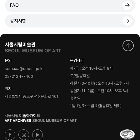
FAQ
공지사항
문의
운영시간
화-금 : 오전 10시-오후 8시
semaaa@seoul.go.kr
토/일/공휴일
02-2124-7400
하절기(3-10월) : 오전 10시-오후 7시
위치
동절기(11-2월) : 오전 10시-오후 6시
서울특별시 종로구 평창문화로 101
휴관일
1월 1일/매주 월요일(공휴일 제외)
로
고