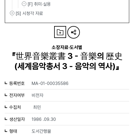
[F] 취미·실용
[S] 시청각 자료
소장자료·도서별
『世界音樂叢書 3 - 音樂의 歷史
(세계음악총서 3 - 음악의 역사)』
등록번호
MA-01-00035586
전자여부
비전자
수집처
최민
생산일자
1986 .09.30
형태
도서간행물