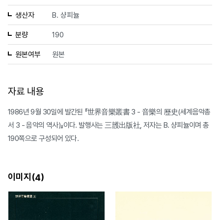
생산자
B. 샹피뉼
분량
190
원본여부
원본
자료 내용
1986년 9월 30일에 발간된 『世界音樂叢書 3 - 音樂의 歷史(세계음악총
서 3 - 음악의 역사)』이다. 발행사는 三頀出版社, 저자는 B. 샹피뉼이며 총
190쪽으로 구성되어 있다.
이미지(
)
4