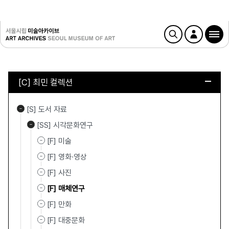
[C] 최민 컬렉션
[S] 도서 자료
[SS] 시각문화연구
[F] 미술
[F] 영화·영상
[F] 사진
[F] 매체연구
[F] 만화
[F] 대중문화