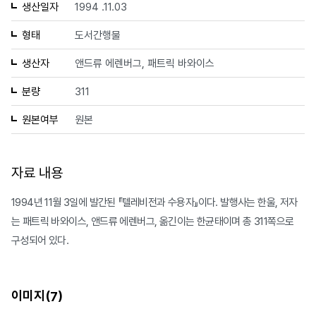
생산일자
1994 .11.03
형태
도서간행물
생산자
앤드류 에렌버그, 패트릭 바와이스
분량
311
원본여부
원본
자료 내용
1994년 11월 3일에 발간된 『텔레비전과 수용자』이다. 발행사는 한울, 저자
는 패트릭 바와이스, 앤드류 에렌버그, 옮긴이는 한균태이며 총 311쪽으로
구성되어 있다.
이미지(
)
7