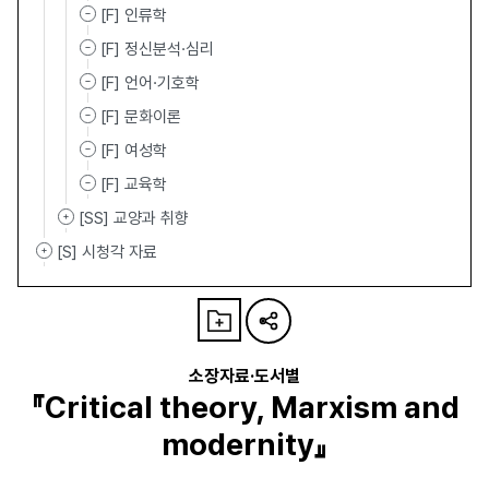
[F] 인류학
[F] 정신분석·심리
[F] 언어·기호학
[F] 문화이론
[F] 여성학
[F] 교육학
[SS] 교양과 취향
[S] 시청각 자료
소장자료·도서별
『Critical theory, Marxism and
modernity』