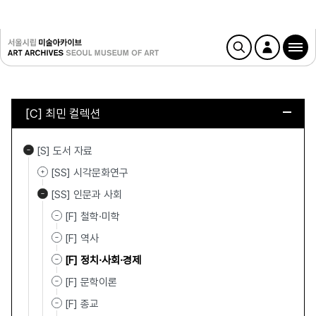
[C] 최민 컬렉션
[S] 도서 자료
[SS] 시각문화연구
[SS] 인문과 사회
[F] 철학·미학
[F] 역사
[F] 정치·사회·경제
[F] 문학이론
[F] 종교