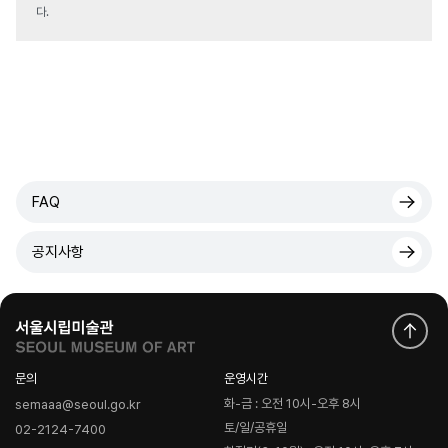
다.
FAQ
공지사항
문의
운영시간
화-금 : 오전 10시-오후 8시
semaaa@seoul.go.kr
토/일/공휴일
02-2124-7400