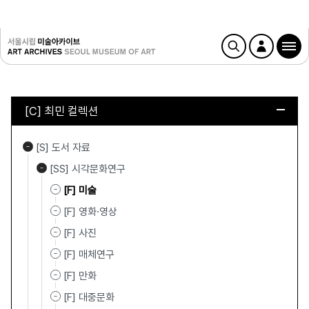
[C] 최민 컬렉션
[S] 도서 자료
[SS] 시각문화연구
[F] 미술
[F] 영화·영상
[F] 사진
[F] 매체연구
[F] 만화
[F] 대중문화