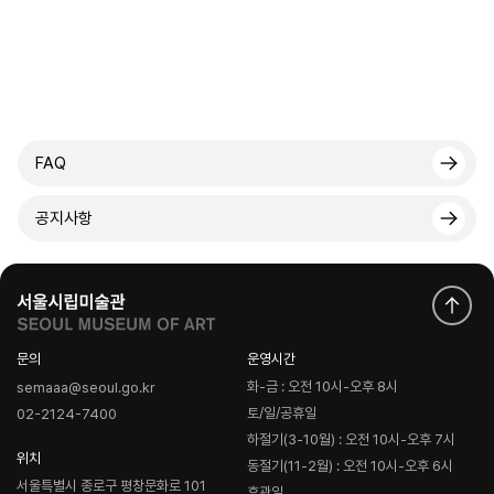
FAQ
공지사항
문의
운영시간
화-금 : 오전 10시-오후 8시
semaaa@seoul.go.kr
토/일/공휴일
02-2124-7400
하절기(3-10월) : 오전 10시-오후 7시
위치
동절기(11-2월) : 오전 10시-오후 6시
서울특별시 종로구 평창문화로 101
휴관일