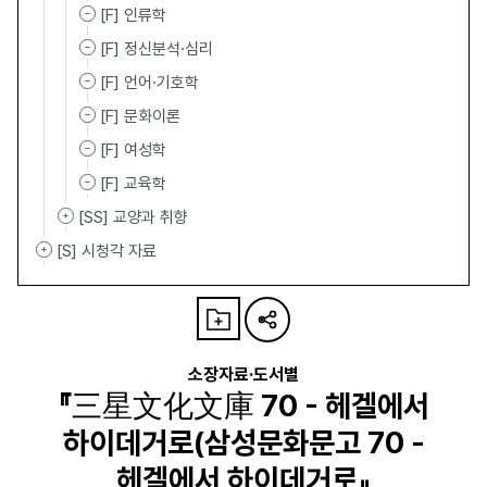
[F] 인류학
[F] 정신분석·심리
[F] 언어·기호학
[F] 문화이론
[F] 여성학
[F] 교육학
[SS] 교양과 취향
[S] 시청각 자료
소장자료·도서별
『三星文化文庫 70 - 헤겔에서
하이데거로(삼성문화문고 70 -
헤겔에서 하이데거로』