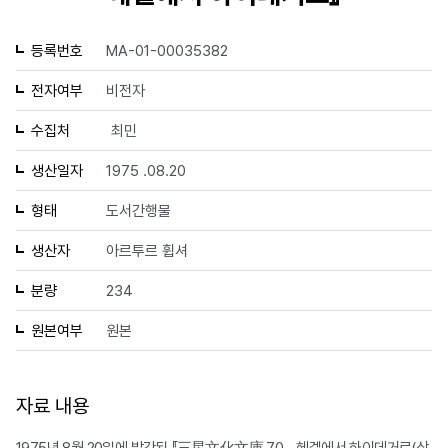
등록번호
MA-01-00035382
전자여부
비전자
수집처
최민
생산일자
1975 .08.20
형태
도서간행물
생산자
아르투르 휩셔
분량
234
원본여부
원본
자료 내용