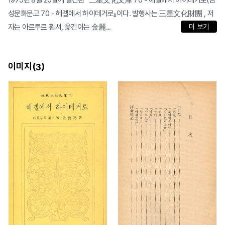
1975년 8월 20일에 발간된 『三星文化文庫 70 - 헤겔에서 하이데거로(삼
성문화문고 70 - 헤겔에서 하이데거로』이다. 발행사는 三星文化財團 , 저
자는 아르투르 휩셔, 옮긴이는 金麗...
더 보기
이미지(
)
3