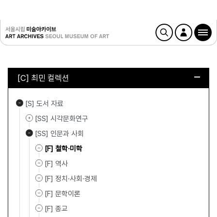
[C] 최민 컬렉션
[S] 도서 자료
[SS] 시각문화연구
[SS] 인문과 사회
[F] 철학·미학
[F] 역사
[F] 정치·사회·경제
[F] 문학이론
[F] 종교