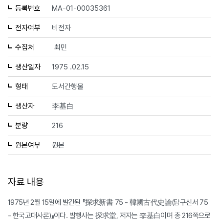
등록번호
MA-01-00035361
전자여부
비전자
수집처
최민
생산일자
1975 .02.15
형태
도서간행물
생산자
李基白
분량
216
원본여부
원본
자료 내용
1975년 2월 15일에 발간된 『探求新書 75 - 韓國古代史論(탐구신서 75
- 한국고대사론)』이다. 발행사는 探求堂, 저자는 李基白이며 총 216쪽으로