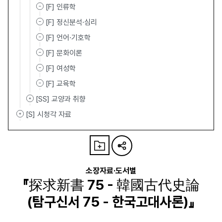
[F] 인류학
[F] 정신분석·심리
[F] 언어·기호학
[F] 문화이론
[F] 여성학
[F] 교육학
[SS] 교양과 취향
[S] 시청각 자료
소장자료·도서별
『探求新書 75 - 韓國古代史論
(탐구신서 75 - 한국고대사론)』