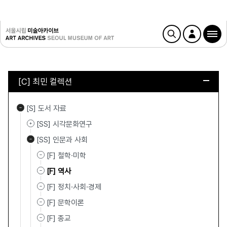
[C] 최민 컬렉션
[S] 도서 자료
[SS] 시각문화연구
[SS] 인문과 사회
[F] 철학·미학
[F] 역사
[F] 정치·사회·경제
[F] 문학이론
[F] 종교