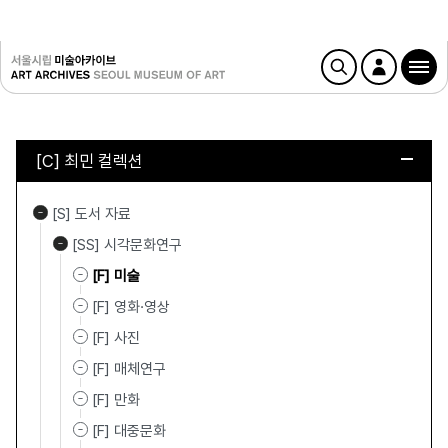
[C] 최민 컬렉션
[S] 도서 자료
[SS] 시각문화연구
[F] 미술
[F] 영화·영상
[F] 사진
[F] 매체연구
[F] 만화
[F] 대중문화