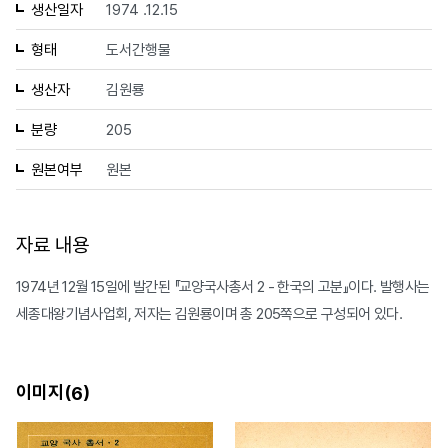
생산일자
1974 .12.15
형태
도서간행물
생산자
김원룡
분량
205
원본여부
원본
자료 내용
1974년 12월 15일에 발간된 『교양국사총서 2 - 한국의 고분』이다. 발행사는
세종대왕기념사업회, 저자는 김원룡이며 총 205쪽으로 구성되어 있다.
이미지(
)
6