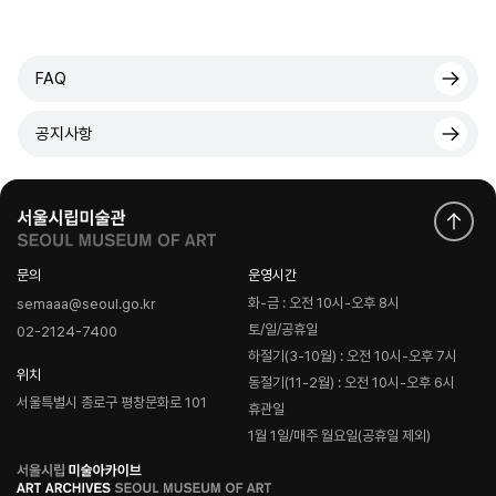
FAQ
공지사항
문의
운영시간
화-금 : 오전 10시-오후 8시
semaaa@seoul.go.kr
토/일/공휴일
02-2124-7400
하절기(3-10월) : 오전 10시-오후 7시
위치
동절기(11-2월) : 오전 10시-오후 6시
서울특별시 종로구 평창문화로 101
휴관일
1월 1일/매주 월요일(공휴일 제외)
로
고