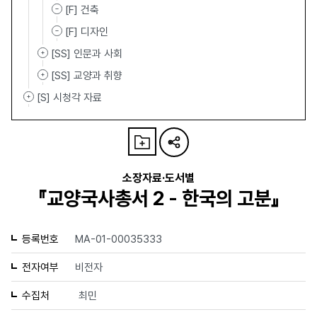
[F] 건축
[F] 디자인
[SS] 인문과 사회
[SS] 교양과 취향
[S] 시청각 자료
소장자료·도서별
『교양국사총서 2 - 한국의 고분』
등록번호
MA-01-00035333
전자여부
비전자
수집처
최민