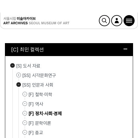
[C] 최민 컬렉션
[S] 도서 자료
[SS] 시각문화연구
[SS] 인문과 사회
[F] 철학·미학
[F] 역사
[F] 정치·사회·경제
[F] 문학이론
[F] 종교