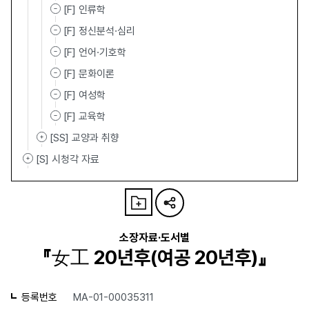
[F] 인류학
[F] 정신분석·심리
[F] 언어·기호학
[F] 문화이론
[F] 여성학
[F] 교육학
[SS] 교양과 취향
[S] 시청각 자료
소장자료·도서별
『女工 20년후(여공 20년후)』
등록번호
MA-01-00035311