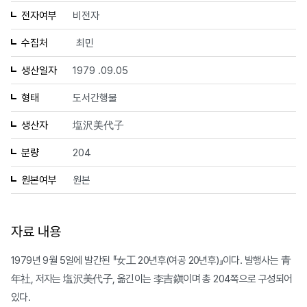
전자여부
비전자
수집처
최민
생산일자
1979 .09.05
형태
도서간행물
생산자
塩沢美代子
분량
204
원본여부
원본
자료 내용
1979년 9월 5일에 발간된 『女工 20년후(여공 20년후)』이다. 발행사는 青
年社, 저자는 塩沢美代子, 옮긴이는 李吉鎭이며 총 204쪽으로 구성되어
있다.