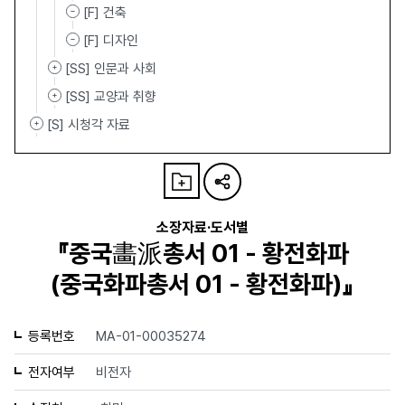
[F] 건축
[F] 디자인
[SS] 인문과 사회
[SS] 교양과 취향
[S] 시청각 자료
소장자료·도서별
『중국畵派총서 01 - 황전화파
(중국화파총서 01 - 황전화파)』
등록번호
MA-01-00035274
전자여부
비전자