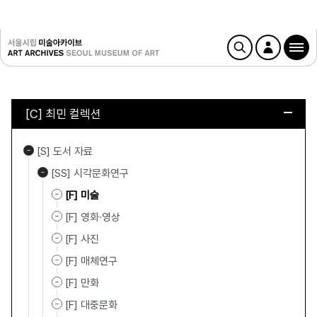
[C] 최민 컬렉션
[S] 도서 자료
[SS] 시각문화연구
[F] 미술
[F] 영화·영상
[F] 사진
[F] 매체연구
[F] 만화
[F] 대중문화