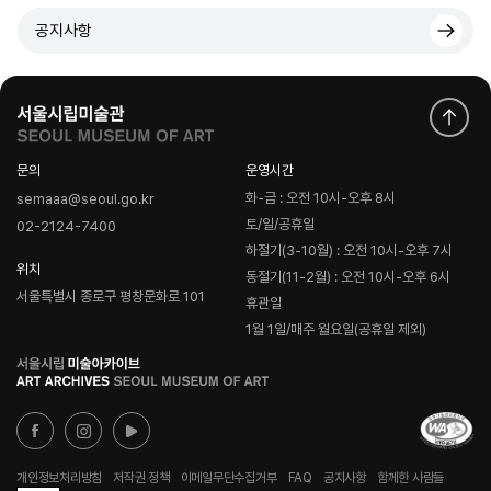
공지사항
문의
운영시간
화-금 : 오전 10시-오후 8시
semaaa@seoul.go.kr
토/일/공휴일
02-2124-7400
하절기(3-10월) : 오전 10시-오후 7시
위치
동절기(11-2월) : 오전 10시-오후 6시
서울특별시 종로구 평창문화로 101
휴관일
1월 1일/매주 월요일(공휴일 제외)
로
고
개인정보처리방침
저작권 정책
이메일무단수집거부
FAQ
공지사항
함께한 사람들