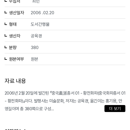
수집처
최민
생산일자
2006 .02.20
형태
도서간행물
생산자
공육경
분량
380
원본여부
원본
자료 내용
2006년 2월 20일에 발간된 『중국畵派총서 01 - 황전화파(중국화파총서 01
- 황전화파)』이다. 발행사는 미술문화, 저자는 공육경, 옮긴이는 홍기용, 안
영길이며 총 380쪽으로 구성...
더 보기