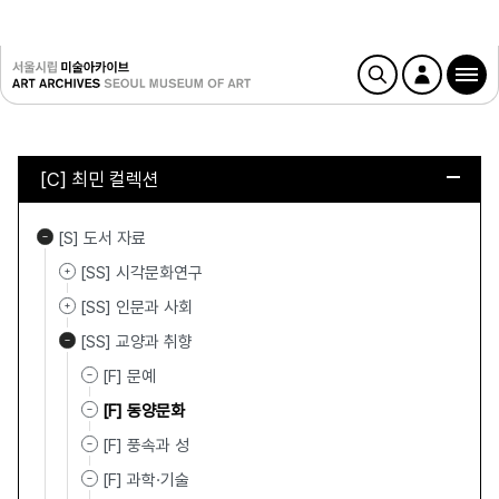
[C] 최민 컬렉션
[S] 도서 자료
[SS] 시각문화연구
[SS] 인문과 사회
[SS] 교양과 취향
[F] 문예
[F] 동양문화
[F] 풍속과 성
[F] 과학·기술