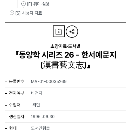
[F] 취미·실용
[S] 시청각 자료
소장자료·도서별
『동양학 시리즈 26 - 한서예문지
(漢書藝文志)』
등록번호
MA-01-00035269
전자여부
비전자
수집처
최민
생산일자
1995 .06.30
형태
도서간행물