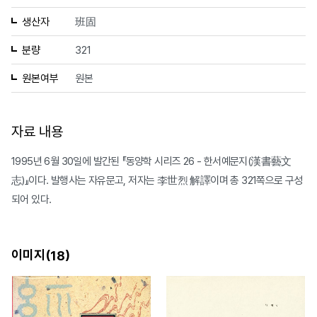
생산자
班固
분량
321
원본여부
원본
자료 내용
1995년 6월 30일에 발간된 『동양학 시리즈 26 - 한서예문지(漢書藝文
志)』이다. 발행사는 자유문고, 저자는 李世烈 解譯이며 총 321쪽으로 구성
되어 있다.
이미지(
)
18