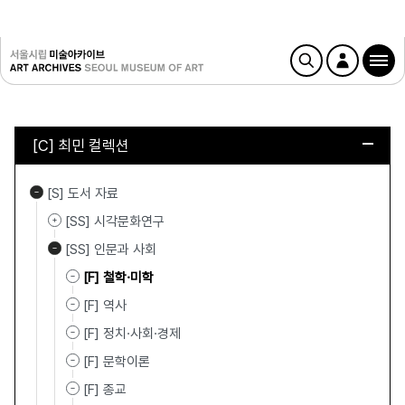
[C] 최민 컬렉션
[S] 도서 자료
[SS] 시각문화연구
[SS] 인문과 사회
[F] 철학·미학
[F] 역사
[F] 정치·사회·경제
[F] 문학이론
[F] 종교