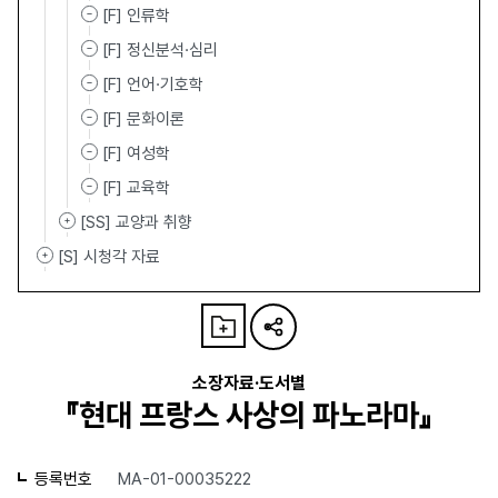
[F] 인류학
[F] 정신분석·심리
[F] 언어·기호학
[F] 문화이론
[F] 여성학
[F] 교육학
[SS] 교양과 취향
[S] 시청각 자료
소장자료·도서별
『현대 프랑스 사상의 파노라마』
등록번호
MA-01-00035222