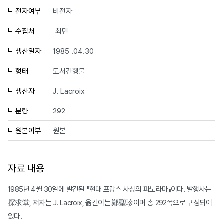
전자여부
비전자
수집처
최민
생산일자
1985 .04.30
형태
도서간행물
생산자
J. Lacroix
분량
292
원본여부
원본
자료 내용
1985년 4월 30일에 발간된 『현대 프랑스 사상의 파노라마』이다. 발행사는
探求堂, 저자는 J. Lacroix, 옮긴이는 鄭聖珍이며 총 292쪽으로 구성되어
있다.