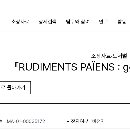
소장자료
상세검색
탐구와 참여
연구
활동
검색
소장자료·도서별
『RUDIMENTS PAÏENS : gen
로 돌아가기
URL 복사
화면인쇄
호
MA-01-00035172
전자여부
비전자