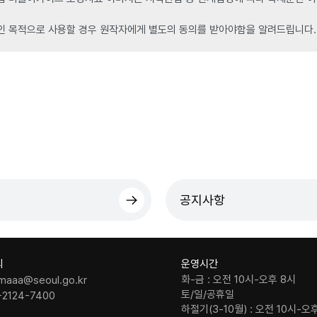
인 목적으로 사용할 경우 원작자에게 별도의 동의를 받아야함을 알려드립니다.
공지사항
의
운영시간
화-금 : 오전 10시-오후 8시
maaa@seoul.go.kr
토/일/공휴일
-2124-7400
하절기(3-10월) : 오전 10시-오