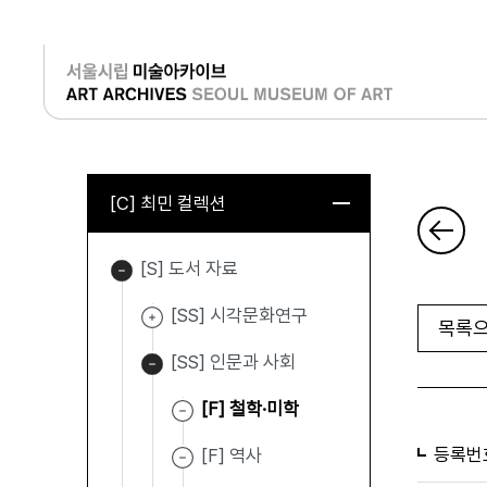
로그인
[C] 최민 컬렉션
[S] 도서 자료
[SS] 시각문화연구
목록으
[SS] 인문과 사회
[F] 철학·미학
등록번
[F] 역사