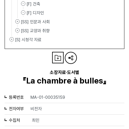
[F] 건축
[F] 디자인
[SS] 인문과 사회
[SS] 교양과 취향
[S] 시청각 자료
소장자료·도서별
『La chambre à bulles』
등록번호
MA-01-00035159
전자여부
비전자
수집처
최민