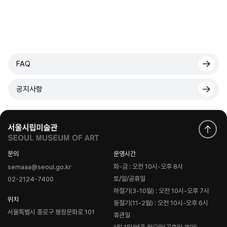
FAQ
공지사항
문의
운영시간
화-금 : 오전 10시-오후 8시
semaaa@seoul.go.kr
토/일/공휴일
02-2124-7400
하절기(3-10월) : 오전 10시-오후 7시
위치
동절기(11-2월) : 오전 10시-오후 6시
서울특별시 종로구 평창문화로 101
휴관일