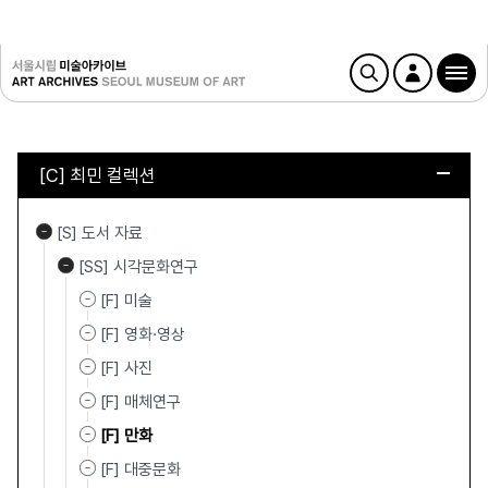
[C] 최민 컬렉션
[S] 도서 자료
[SS] 시각문화연구
[F] 미술
[F] 영화·영상
[F] 사진
[F] 매체연구
[F] 만화
[F] 대중문화