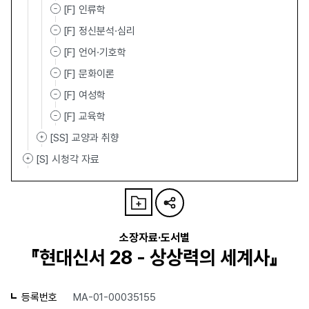
[F] 인류학
[F] 정신분석·심리
[F] 언어·기호학
[F] 문화이론
[F] 여성학
[F] 교육학
[SS] 교양과 취향
[S] 시청각 자료
소장자료·도서별
『현대신서 28 - 상상력의 세계사』
등록번호
MA-01-00035155