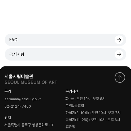
FAQ
공지사항
문의
운영시간
화-금 : 오전 10시-오후 8시
semaaa@seoul.go.kr
토/일/공휴일
02-2124-7400
하절기(3-10월) : 오전 10시-오후 7시
위치
동절기(11-2월) : 오전 10시-오후 6시
서울특별시 종로구 평창문화로 101
휴관일