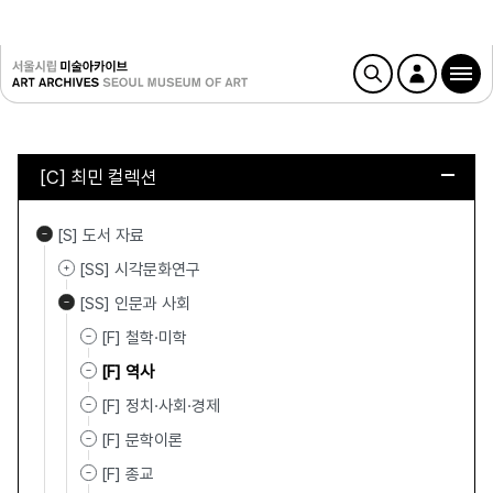
[C] 최민 컬렉션
[S] 도서 자료
[SS] 시각문화연구
[SS] 인문과 사회
[F] 철학·미학
[F] 역사
[F] 정치·사회·경제
[F] 문학이론
[F] 종교