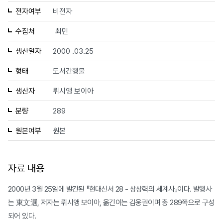
전자여부
비전자
수집처
최민
생산일자
2000 .03.25
형태
도서간행물
생산자
뤼시앵 보이아
분량
289
원본여부
원본
자료 내용
2000년 3월 25일에 발간된 『현대신서 28 - 상상력의 세계사』이다. 발행사
는 東文選, 저자는 뤼시앵 보이아, 옮긴이는 김웅권이며 총 289쪽으로 구성
되어 있다.