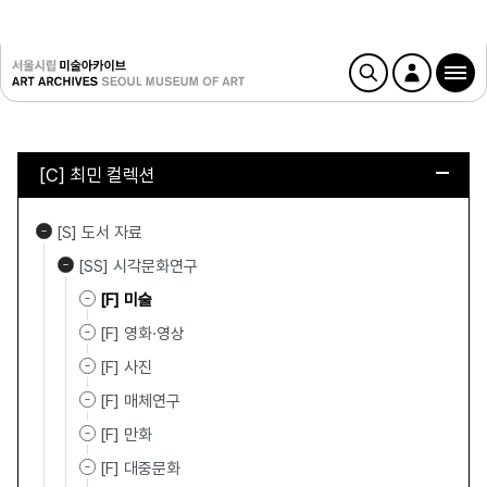
[C] 최민 컬렉션
[S] 도서 자료
[SS] 시각문화연구
[F] 미술
[F] 영화·영상
[F] 사진
[F] 매체연구
[F] 만화
[F] 대중문화