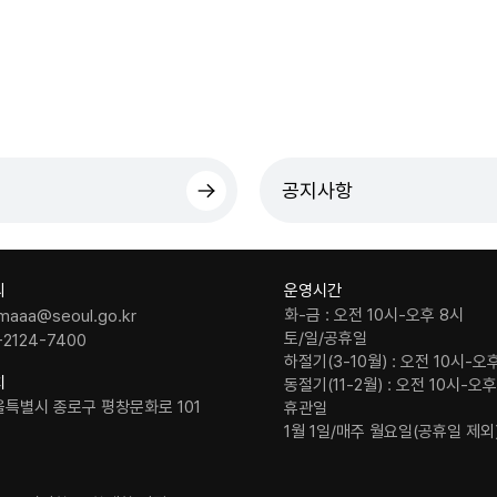
공지사항
의
운영시간
화-금 : 오전 10시-오후 8시
maaa@seoul.go.kr
토/일/공휴일
-2124-7400
하절기(3-10월) : 오전 10시-오
치
동절기(11-2월) : 오전 10시-오
울특별시 종로구 평창문화로 101
휴관일
1월 1일/매주 월요일(공휴일 제외