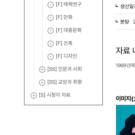
[F] 매체연구
생산일
[F] 만화
분량
[F] 대중문화
[F] 건축
자료 
[F] 디자인
1969년에
[SS] 인문과 사회
[SS] 교양과 취향
[S] 시청각 자료
이미지(