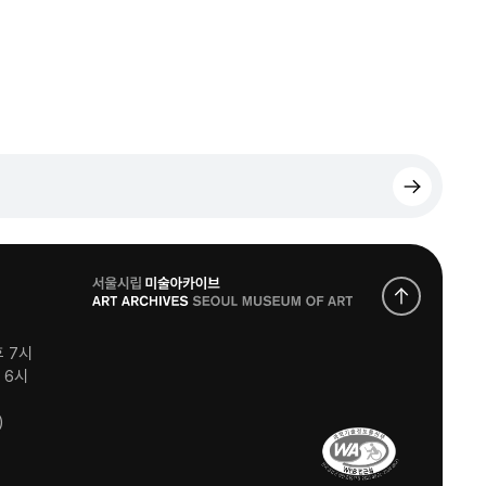
로
고
후 7시
후 6시
)