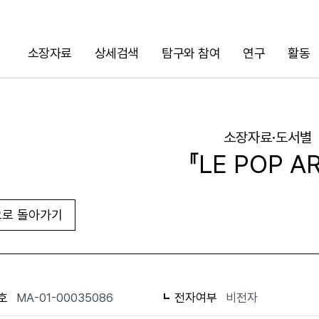
소장자료
상세검색
탐구와 참여
연구
활동
검색
소장자료·도서별
『LE POP A
로 돌아가기
URL 복사
화면인쇄
호
MA-01-00035086
전자여부
비전자