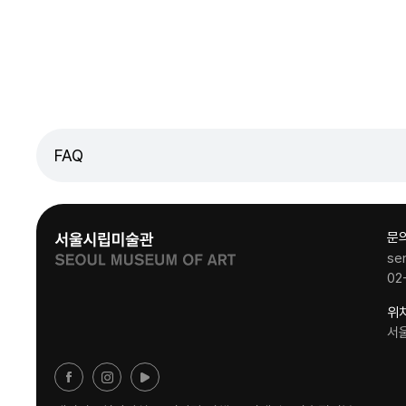
FAQ
문
se
02
위
서