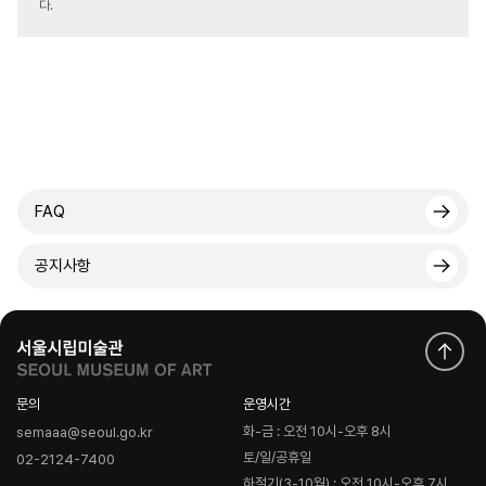
다.
FAQ
공지사항
문의
운영시간
화-금 : 오전 10시-오후 8시
semaaa@seoul.go.kr
토/일/공휴일
02-2124-7400
하절기(3-10월) : 오전 10시-오후 7시