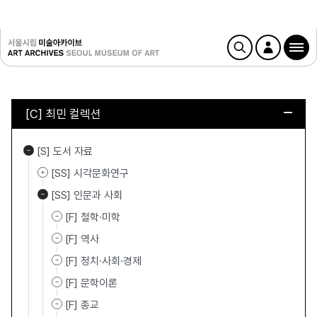
[C] 최민 컬렉션
[S] 도서 자료
[SS] 시각문화연구
[SS] 인문과 사회
[F] 철학·미학
[F] 역사
[F] 정치·사회·경제
[F] 문학이론
[F] 종교