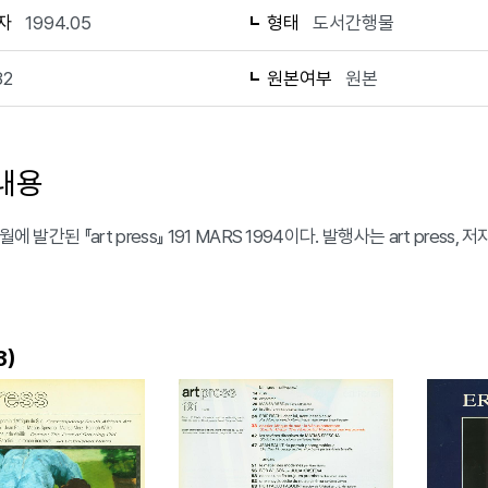
자
1994.05
형태
도서간행물
82
원본여부
원본
내용
월에 발간된 『art press』 191 MARS 1994이다. 발행사는 art press,
)
3