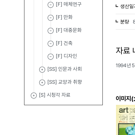
[F] 매체연구
생산일
[F] 만화
분량
[F] 대중문화
[F] 건축
자료 
[F] 디자인
1994년 5
[SS] 인문과 사회
[SS] 교양과 취향
[S] 시청각 자료
이미지(