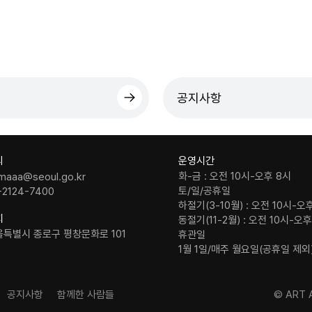
공지사항
의
운영시간
화-금 : 오전 10시-오후 8시
maaa@seoul.go.kr
토/일/공휴일
-2124-7400
하절기(3-10월) : 오전 10시-오
치
동절기(11-2월) : 오전 10시-오
울특별시 종로구 평창문화로 101
휴관일
1월 1일/매주 월요일(공휴일 제외
공지사항
함께한 사람들
© ART A