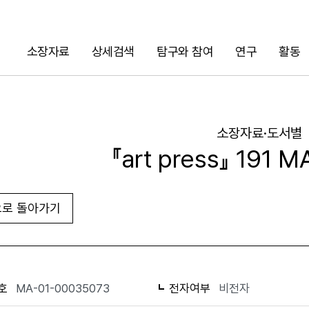
소장자료
상세검색
탐구와 참여
연구
활동
검색
소장자료·도서별
『art press』 191 
로 돌아가기
URL 복사
화면인쇄
호
MA-01-00035073
전자여부
비전자