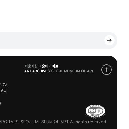
로
고
후 7시
후 6시
)
RCHIVES, SEOUL MUSEUM OF ART All rights reserved