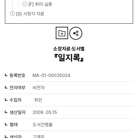
[F] 취미·실용
[S] 시청각 자료
소장자료·도서별
『일지록』
등록번호
MA-01-00035024
전자여부
비전자
수집처
최민
생산일자
2009 .05.15
형태
도서간행물
생산자
고염무