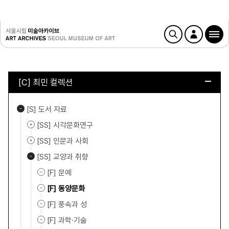
[C] 최민 컬렉션
[S] 도서 자료
[SS] 시각문화연구
[SS] 인문과 사회
[SS] 교양과 취향
[F] 문예
[F] 동양문화
[F] 풍속과 성
[F] 과학·기술