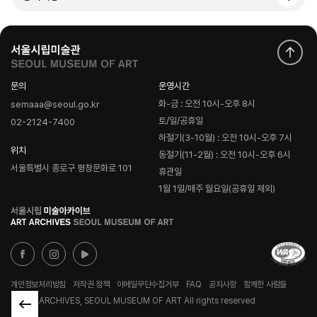
문의
운영시간
화-금 : 오전 10시-오후 8시
semaaa@seoul.go.kr
토/일/공휴일
02-2124-7400
하절기(3-10월) : 오전 10시-오후 7시
위치
동절기(11-2월) : 오전 10시-오후 6시
서울특별시 종로구 평창문화로 101
휴관일
1월 1일/매주 월요일(공휴일 제외)
로
고
개인정보처리방침
저작권 정책
이메일무단수집거부
FAQ
공지사항
함께한 사람들
© ART ARCHIVES, SEOUL MUSEUM OF ART All rights reserved