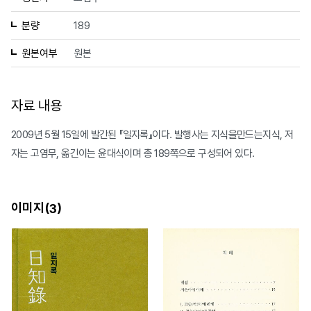
분량
189
원본여부
원본
자료 내용
2009년 5월 15일에 발간된 『일지록』이다. 발행사는 지식을만드는지식, 저
자는 고염무, 옮긴이는 윤대식이며 총 189쪽으로 구성되어 있다.
이미지(
)
3