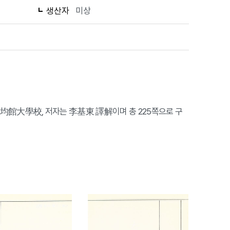
생산자
미상
사는 成均館大學校, 저자는 李基東 譯解이며 총 225쪽으로 구