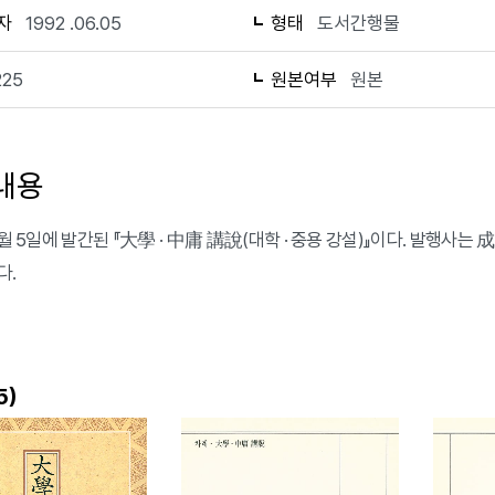
자
1992 .06.05
형태
도서간행물
225
원본여부
원본
내용
 6월 5일에 발간된 『大學 · 中庸 講說(대학 · 중용 강설)』이다. 발행
다.
)
5