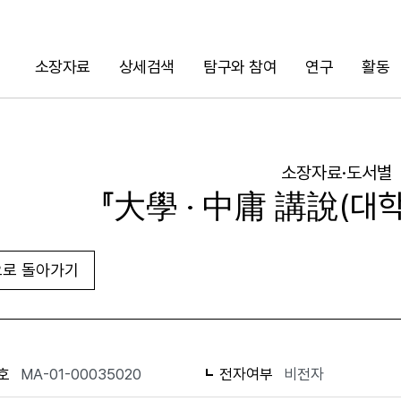
소장자료
상세검색
탐구와 참여
연구
활동
검색
소장자료·도서별
『大學 · 中庸 講說(대학 
로 돌아가기
URL 복사
화면인쇄
호
MA-01-00035020
전자여부
비전자