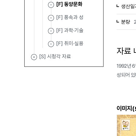
[F] 동양문화
생산일
[F] 풍속과 성
분량
[F] 과학·기술
[F] 취미·실용
자료 
[S] 시청각 자료
1992년
성되어 있
이미지(